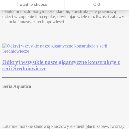
główną rolę odgrywają rycerze i księżniczki. Rozpoznawalne dzięki
bardzo rozbudowanemu wzornictwu z wieżami zwieńczonymi
blankami i ozdobionymi sztandarami, konstrukcje te przenoszą
dzieci w zupełnie inną epokę, otwierając wiele możliwości zabawy
i snucia fantastycznych opowieści.
Odkryj wszystkie nasze gigantyczne konstrukcje z
serii Średniowiecze
Seria Aquatica
Latarnie morskie stanowią kluczowy element placu zabaw, tworząc