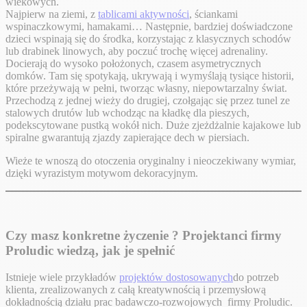
wiekowych.
Najpierw na ziemi, z
tablicami aktywności
, ściankami
wspinaczkowymi, hamakami… Następnie, bardziej doświadczone
dzieci wspinają się do środka, korzystając z klasycznych schodów
lub drabinek linowych, aby poczuć trochę więcej adrenaliny.
Docierają do wysoko położonych, czasem asymetrycznych
domków. Tam się spotykają, ukrywają i wymyślają tysiące historii,
które przeżywają w pełni, tworząc własny, niepowtarzalny świat.
Przechodzą z jednej wieży do drugiej, czołgając się przez tunel ze
stalowych drutów lub wchodząc na kładkę dla pieszych,
podekscytowane pustką wokół nich. Duże zjeżdżalnie kajakowe lub
spiralne gwarantują zjazdy zapierające dech w piersiach.
Wieże te wnoszą do otoczenia oryginalny i nieoczekiwany wymiar,
dzięki wyrazistym motywom dekoracyjnym.
Czy masz konkretne życzenie ? Projektanci firmy
Proludic wiedzą, jak je spełnić
Istnieje wiele przykładów
projektów dostosowanych
do potrzeb
klienta, zrealizowanych z całą kreatywnością i przemysłową
dokładnością działu prac badawczo-rozwojowych firmy Proludic.