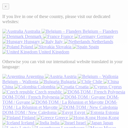
×
If you live in one of these country, please visit our dedicated
websites:
Australia
Belgium – Flanders
Denmark
France
Germany
Hungary
Italy
Netherlands
Poland
Slovakia
Spain
United Kingdom
Otherwise you can visit our international website translated in your
language:
Argentina
Austria
Belgium – Wallonia
Bulgaria
Chile
China
Colombia
Croatia
Cyprus
Czech republic
DOM-TOM / French Polynesia
DOM-
TOM / Guyane
DOM-
TOM / La Réunion et Mayotte
DOM-TOM / New Caledonia
Egypt
Estonia
Finland
Greece
Hong-Kong
Iceland
India
Israel
Japan
Latvia
Luxembourg
Macau