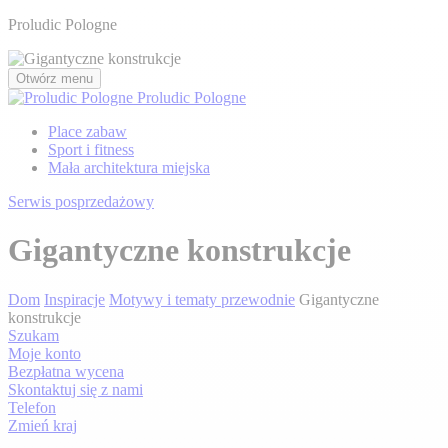
Proludic Pologne
Otwórz menu
Proludic Pologne
Place zabaw
Sport i fitness
Mała architektura miejska
Serwis posprzedażowy
Gigantyczne konstrukcje
Dom
Inspiracje
Motywy i tematy przewodnie
Gigantyczne
konstrukcje
Szukam
Moje konto
Bezpłatna wycena
Skontaktuj się z nami
Telefon
Zmień kraj