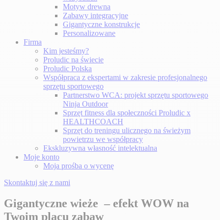
Motyw drewna
Zabawy integracyjne
Gigantyczne konstrukcje
Personalizowane
Firma
Kim jesteśmy?
Proludic na świecie
Proludic Polska
Współpraca z ekspertami w zakresie profesjonalnego
sprzętu sportowego
Partnerstwo WCA: projekt sprzętu sportowego
Ninja Outdoor
Sprzęt fitness dla społeczności Proludic x
HEALTHCOACH
Sprzęt do treningu ulicznego na świeżym
powietrzu we współpracy
Ekskluzywna własność intelektualna
Moje konto
Moja prośba o wycenę
Skontaktuj się z nami
Gigantyczne wieże – efekt WOW na
Twoim placu zabaw