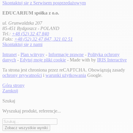
Skontaktuj się z Serwisem posprzedażowym
EDUCARIUM spółka z o.o.
ul. Grunwaldzka 207
85-451 Bydgoszcz - POLAND
Tel.:
+48 (52) 32 47 840
Faks:
+48 (52) 32 47 847, 321 02 51
Skontaktuj się z nami
Intranet
-
Plan witryny
-
Informacje prawne
-
Polityka ochrony
danych
-
Edytuj moje pliki cookie
- Made with
by
IRIS Interactive
Ta strona jest chroniona przez reCAPTCHA. Obowiązują zasady
ochrony prywatności
i
warunki użytkowania
Google.
Góra strony
Zamknij
Szukaj
Wyszukaj produkt, referencje...
Zobacz wszystkie wyniki