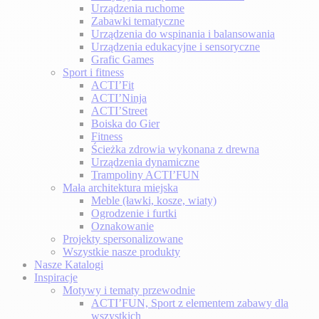
Urządzenia ruchome
Zabawki tematyczne
Urządzenia do wspinania i balansowania
Urządzenia edukacyjne i sensoryczne
Grafic Games
Sport i fitness
ACTI’Fit
ACTI’Ninja
ACTI’Street
Boiska do Gier
Fitness
Ścieżka zdrowia wykonana z drewna
Urządzenia dynamiczne
Trampoliny ACTI’FUN
Mała architektura miejska
Meble (ławki, kosze, wiaty)
Ogrodzenie i furtki
Oznakowanie
Projekty spersonalizowane
Wszystkie nasze produkty
Nasze Katalogi
Inspiracje
Motywy i tematy przewodnie
ACTI’FUN, Sport z elementem zabawy dla
wszystkich