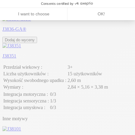
J3836-ICE®
J3836-GA®
Dodaj do wyceny
J38351
Przedział wiekowy :
3+
Liczba użytkowników :
15 użytkowników
Wysokość swobodnego upadku :
2,60 m
Wymiary :
2,84 × 5,16 × 3,38 m
Integracja motoryczna :
0/3
Integracja sensoryczna :
1/3
Integracja umysłowa :
0/3
Inne motywy