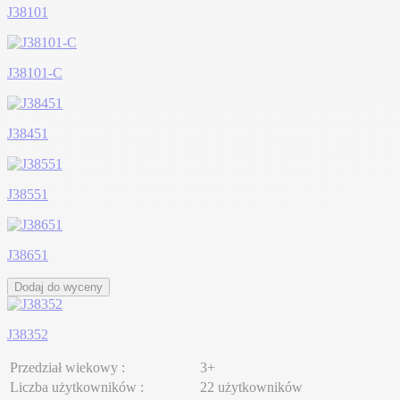
J38101
J38101-C
J38451
J38551
J38651
Dodaj do wyceny
J38352
Przedział wiekowy :
3+
Liczba użytkowników :
22 użytkowników