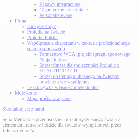
Zabawy integracyjne
Gigantyczne konstrukcje
Personalizowane
Firma
Kim jesteśmy?
Proludic na świecie
Proludic Polska
Współpraca z ekspertami w zakresie profesjonalnego
sprzętu sportowego
Partnerstwo WCA: projekt sprzętu sportowego
Ninja Outdoor
Sprzęt fitness dla społeczności Proludic x
HEALTHCOACH
Sprzęt do treningu ulicznego na świeżym
powietrzu we współpracy
Ekskluzywna własność intelektualna
Moje konto
Moja prośba o wycenę
Skontaktuj się z nami
Seria Metropolis przenosi dzieci do futurystycznego świata z
elementami retro, w hołdzie dla światów wymyślonych przez
Juliusza Verne’a.