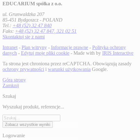
EDUCARIUM spółka z o.o.
ul. Grunwaldzka 207
85-451 Bydgoszcz - POLAND
Tel.:
+48 (52) 32 47 840
Faks:
+48 (52) 32 47 847, 321 02 51
Skontaktuj się z nami
Intranet
-
Plan witryny
-
Informacje prawne
-
Polityka ochrony
danych
-
Edytuj moje pliki cookie
- Made with
by
IRIS Interactive
Ta strona jest chroniona przez reCAPTCHA. Obowiązują zasady
ochrony prywatności
i
warunki użytkowania
Google.
Góra strony
Zamknij
Szukaj
Wyszukaj produkt, referencje...
Zobacz wszystkie wyniki
Logowanie