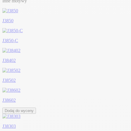
Inne motywy
J3850
J3850-C
J38402
J38502
J38602
Dodaj do wyceny
J38303