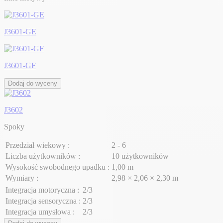
J3601-GE
J3601-GF
Dodaj do wyceny
J3602
Spoky
Przedział wiekowy :
2 - 6
Liczba użytkowników :
10 użytkowników
Wysokość swobodnego upadku :
1,00 m
Wymiary :
2,98 × 2,06 × 2,30 m
Integracja motoryczna :
2/3
Integracja sensoryczna :
2/3
Integracja umysłowa :
2/3