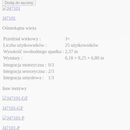
Dodaj do wyceny
J47101
Ośmiokątna wieża
Przedział wiekowy :
3+
Liczba użytkowników :
25 użytkowników
Wysokość swobodnego upadku :
2,37 m
Wymiary :
6,18 × 8,25 × 6,80 m
Integracja motoryczna :
0/3
Integracja sensoryczna :
2/3
Integracja umysłowa :
1/3
Inne motywy
J47101-GF
J47101-P