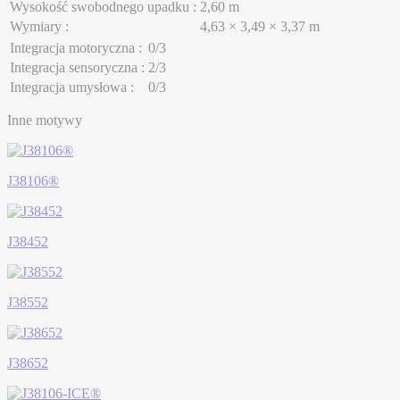
Wysokość swobodnego upadku :
2,60 m
Wymiary :
4,63 × 3,49 × 3,37 m
Integracja motoryczna :
0/3
Integracja sensoryczna :
2/3
Integracja umysłowa :
0/3
Inne motywy
J38106®
J38452
J38552
J38652