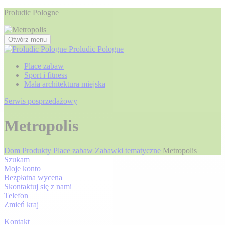
Proludic Pologne
Otwórz menu
Proludic Pologne
Place zabaw
Sport i fitness
Mała architektura miejska
Serwis posprzedażowy
Metropolis
Dom
Produkty
Place zabaw
Zabawki tematyczne
Metropolis
Szukam
Moje konto
Bezpłatna wycena
Skontaktuj się z nami
Telefon
Zmień kraj
Kontakt