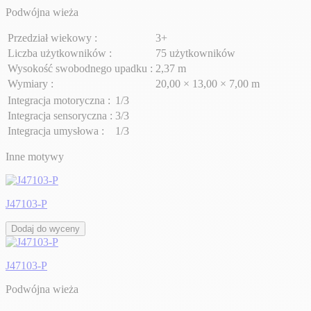
Podwójna wieża
Przedział wiekowy :
3+
Liczba użytkowników :
75 użytkowników
Wysokość swobodnego upadku :
2,37 m
Wymiary :
20,00 × 13,00 × 7,00 m
Integracja motoryczna :
1/3
Integracja sensoryczna :
3/3
Integracja umysłowa :
1/3
Inne motywy
J47103-P
Dodaj do wyceny
J47103-P
Podwójna wieża