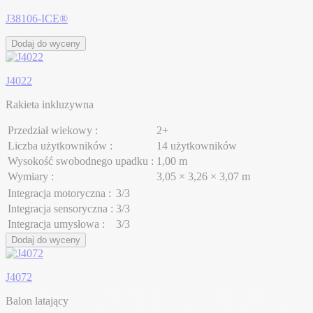
J38106-ICE®
Dodaj do wyceny
J4022
Rakieta inkluzywna
Przedział wiekowy :
2+
Liczba użytkowników :
14 użytkowników
Wysokość swobodnego upadku :
1,00 m
Wymiary :
3,05 × 3,26 × 3,07 m
Integracja motoryczna :
3/3
Integracja sensoryczna :
3/3
Integracja umysłowa :
3/3
Dodaj do wyceny
J4072
Balon latający