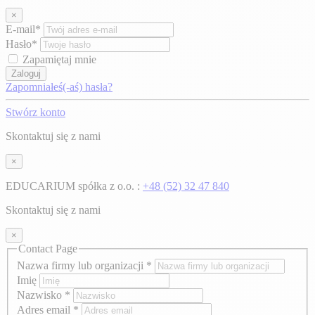
×
E-mail*
Hasło*
Zapamiętaj mnie
Zaloguj
Zapomniałeś(-aś) hasła?
Stwórz konto
Skontaktuj się z nami
×
EDUCARIUM spółka z o.o. :
+48 (52) 32 47 840
Skontaktuj się z nami
×
Contact Page
Nazwa firmy lub organizacji
*
Imię
Nazwisko
*
Adres email
*