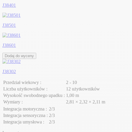
J38401
J38501
J38601
Dodaj do wyceny
J38302
Przedział wiekowy :
2 - 10
Liczba użytkowników :
12 użytkowników
Wysokość swobodnego upadku :
1,00 m
Wymiary :
2,81 × 2,32 × 2,11 m
Integracja motoryczna :
2/3
Integracja sensoryczna :
2/3
Integracja umysłowa :
2/3