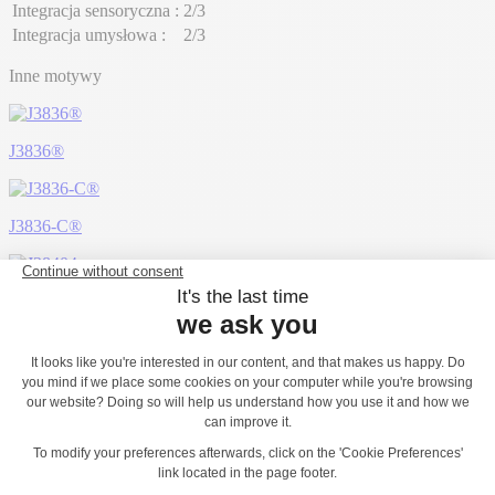
Integracja sensoryczna :
2/3
Integracja umysłowa :
2/3
Inne motywy
J3836®
J3836-C®
J38404
J38504
J38604