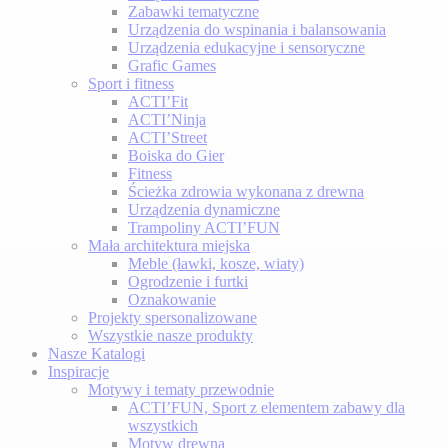
Zabawki tematyczne
Urządzenia do wspinania i balansowania
Urządzenia edukacyjne i sensoryczne
Grafic Games
Sport i fitness
ACTI’Fit
ACTI’Ninja
ACTI’Street
Boiska do Gier
Fitness
Ścieżka zdrowia wykonana z drewna
Urządzenia dynamiczne
Trampoliny ACTI’FUN
Mała architektura miejska
Meble (ławki, kosze, wiaty)
Ogrodzenie i furtki
Oznakowanie
Projekty spersonalizowane
Wszystkie nasze produkty
Nasze Katalogi
Inspiracje
Motywy i tematy przewodnie
ACTI’FUN, Sport z elementem zabawy dla
wszystkich
Motyw drewna