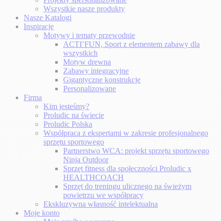
Wszystkie nasze produkty
Nasze Katalogi
Inspiracje
Motywy i tematy przewodnie
ACTI’FUN, Sport z elementem zabawy dla
wszystkich
Motyw drewna
Zabawy integracyjne
Gigantyczne konstrukcje
Personalizowane
Firma
Kim jesteśmy?
Proludic na świecie
Proludic Polska
Współpraca z ekspertami w zakresie profesjonalnego
sprzętu sportowego
Partnerstwo WCA: projekt sprzętu sportowego
Ninja Outdoor
Sprzęt fitness dla społeczności Proludic x
HEALTHCOACH
Sprzęt do treningu ulicznego na świeżym
powietrzu we współpracy
Ekskluzywna własność intelektualna
Moje konto