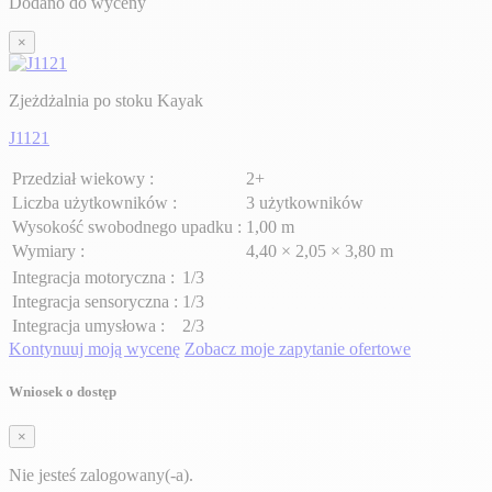
Dodano do wyceny
×
Zjeżdżalnia po stoku Kayak
J1121
Przedział wiekowy :
2+
Liczba użytkowników :
3 użytkowników
Wysokość swobodnego upadku :
1,00 m
Wymiary :
4,40 × 2,05 × 3,80 m
Integracja motoryczna :
1/3
Integracja sensoryczna :
1/3
Integracja umysłowa :
2/3
Kontynuuj moją wycenę
Zobacz moje zapytanie ofertowe
Wniosek o dostęp
×
Nie jesteś zalogowany(-a).