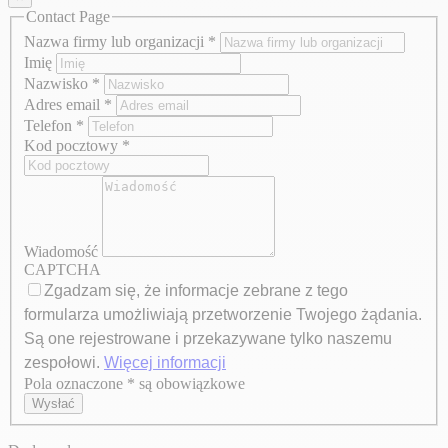
Contact Page
Nazwa firmy lub organizacji
*
Imię
Nazwisko
*
Adres email
*
Telefon
*
Kod pocztowy
*
Wiadomość
CAPTCHA
Zgadzam się, że informacje zebrane z tego
formularza umożliwiają przetworzenie Twojego żądania.
Są one rejestrowane i przekazywane tylko naszemu
zespołowi.
Więcej informacji
Pola oznaczone * są obowiązkowe
Axeptio consent
Wysłać