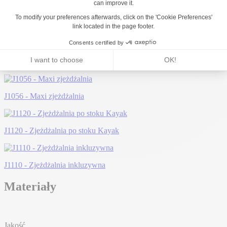
Może Ci się spodobać...
J38700-C® - Zjeżdżalnia dla dzieci
J1056 - Maxi zjeżdżalnia
J1120 - Zjeżdżalnia po stoku Kayak
J1110 - Zjeżdżalnia inkluzywna
Materiały
Jakość