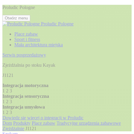
Proludic Pologne
Otwórz menu
Proludic Pologne
Place zabaw
Sport i fitness
Mała architektura miejska
Serwis posprzedażowy
Zjeżdżalnia po stoku Kayak
J1121
Integracja motoryczna
1
2
3
Integracja sensoryczna
1
2
3
Integracja umysłowa
1
2
3
Dowiedz się więcej o integracji w Proludic
Dom
Produkty
Place zabaw
Tradycyjne urządzenia zabawowe
Zjeżdżalnie
J1121
Szukam