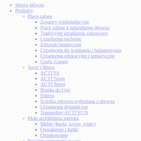
Strona główna
Produkty
Place zabaw
Zestawy wielofunkcyjne
Place zabaw z naturalnego drewna
Tradycyjne urządzenia zabawowe
Urządzenia ruchome
Zabawki tematyczne
Urządzenia do wspinania i balansowania
Urządzenia edukacyjne i sensoryczne
Grafic Games
Sport i fitness
ACTI’Fit
ACTI’Ninja
ACTI’Street
Boiska do Gier
Fitness
Ścieżka zdrowia wykonana z drewna
Urządzenia dynamiczne
Trampoliny ACTI’FUN
Mała architektura miejska
Meble (ławki, kosze, wiaty)
Ogrodzenie i furtki
Oznakowanie
Projekty spersonalizowane