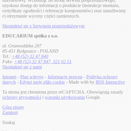
internetowej. Wchodząc na stronę serwisu posprzedażowego,
uzyskasz dostęp do informacji o produkcie (instrukcje montażu,
certyfikaty zgodności i referencje komponentów) oraz umożliwimy
ci otrzymanie wyceny części zamiennych.
Skontaktuj się z Serwisem posprzedażowym
EDUCARIUM spółka z o.o.
ul. Grunwaldzka 207
85-451 Bydgoszcz - POLAND
Tel.:
+48 (52) 32 47 840
Faks:
+48 (52) 32 47 847, 321 02 51
Skontaktuj się z nami
Intranet
-
Plan witryny
-
Informacje prawne
-
Polityka ochrony
danych
-
Edytuj moje pliki cookie
- Made with
by
IRIS Interactive
Ta strona jest chroniona przez reCAPTCHA. Obowiązują zasady
ochrony prywatności
i
warunki użytkowania
Google.
Góra strony
Zamknij
Szukaj