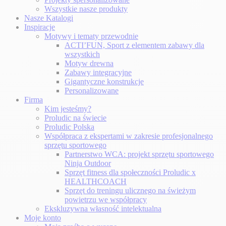
Wszystkie nasze produkty
Nasze Katalogi
Inspiracje
Motywy i tematy przewodnie
ACTI’FUN, Sport z elementem zabawy dla
wszystkich
Motyw drewna
Zabawy integracyjne
Gigantyczne konstrukcje
Personalizowane
Firma
Kim jesteśmy?
Proludic na świecie
Proludic Polska
Współpraca z ekspertami w zakresie profesjonalnego
sprzętu sportowego
Partnerstwo WCA: projekt sprzętu sportowego
Ninja Outdoor
Sprzęt fitness dla społeczności Proludic x
HEALTHCOACH
Sprzęt do treningu ulicznego na świeżym
powietrzu we współpracy
Ekskluzywna własność intelektualna
Moje konto