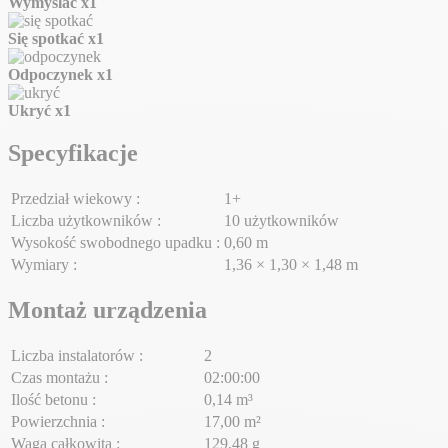
Wymyślać
x1
Się spotkać
x1
Odpoczynek
x1
Ukryć
x1
Specyfikacje
Przedział wiekowy :
1+
Liczba użytkowników :
10 użytkowników
Wysokość swobodnego upadku :
0,60 m
Wymiary :
1,36 × 1,30 × 1,48 m
Montaż urządzenia
Liczba instalatorów :
2
Czas montażu :
02:00:00
Ilość betonu :
0,14 m³
Powierzchnia :
17,00 m²
Waga całkowita :
129,48 g