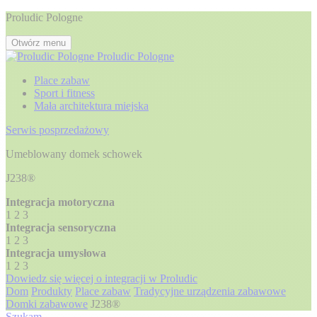
Proludic Pologne
Otwórz menu
Proludic Pologne
Place zabaw
Sport i fitness
Mała architektura miejska
Serwis posprzedażowy
Umeblowany domek schowek
J238®
Integracja motoryczna
1
2
3
Integracja sensoryczna
1
2
3
Integracja umysłowa
1
2
3
Dowiedz się więcej o integracji w Proludic
Dom
Produkty
Place zabaw
Tradycyjne urządzenia zabawowe
Domki zabawowe
J238®
Szukam