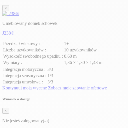
×
Umeblowany domek schowek
J238®
Przedział wiekowy :
1+
Liczba użytkowników :
10 użytkowników
Wysokość swobodnego upadku :
0,60 m
Wymiary :
1,36 × 1,30 × 1,48 m
Integracja motoryczna :
3/3
Integracja sensoryczna :
1/3
Integracja umysłowa :
3/3
Kontynuuj moją wycenę
Zobacz moje zapytanie ofertowe
Wniosek o dostęp
×
Nie jesteś zalogowany(-a).