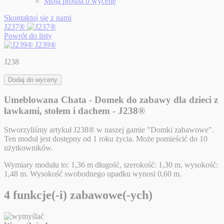
Moja prośba o wycenę
Skontaktuj się z nami
J237®
Powrót do listy
J239®
J238
Dodaj do wyceny
Umeblowana Chata - Domek do zabawy dla dzieci z
ławkami, stołem i dachem - J238®
Stworzyliśmy artykuł J238® w naszej gamie "Domki zabawowe".
Ten moduł jest dostępny od 1 roku życia. Może pomieścić do 10
użytkowników.
Wymiary modułu to: 1,36 m długość, szerokość: 1,30 m, wysokość:
1,48 m. Wysokość swobodnego upadku wynosi 0,60 m.
4 funkcje(-i) zabawowe(-ych)