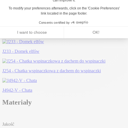
Może Ci się spodobać...
J234 - Osada elfów
J233 - Domek elfów
J254 - Chatka wspinaczkowa z dachem do wspinaczki
J4942-V - Chata
Materiały
Jakość