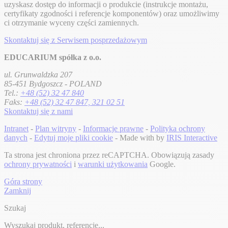
uzyskasz dostęp do informacji o produkcie (instrukcje montażu,
certyfikaty zgodności i referencje komponentów) oraz umożliwimy
ci otrzymanie wyceny części zamiennych.
Skontaktuj się z Serwisem posprzedażowym
EDUCARIUM spółka z o.o.
ul. Grunwaldzka 207
85-451 Bydgoszcz - POLAND
Tel.:
+48 (52) 32 47 840
Faks:
+48 (52) 32 47 847, 321 02 51
Skontaktuj się z nami
Intranet
-
Plan witryny
-
Informacje prawne
-
Polityka ochrony
danych
-
Edytuj moje pliki cookie
- Made with
by
IRIS Interactive
Ta strona jest chroniona przez reCAPTCHA. Obowiązują zasady
ochrony prywatności
i
warunki użytkowania
Google.
Góra strony
Zamknij
Szukaj
Wyszukaj produkt, referencje...