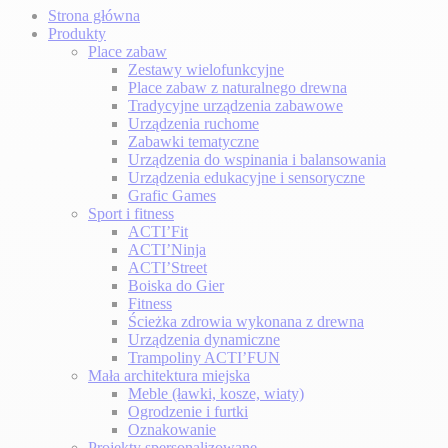
Strona główna
Produkty
Place zabaw
Zestawy wielofunkcyjne
Place zabaw z naturalnego drewna
Tradycyjne urządzenia zabawowe
Urządzenia ruchome
Zabawki tematyczne
Urządzenia do wspinania i balansowania
Urządzenia edukacyjne i sensoryczne
Grafic Games
Sport i fitness
ACTI’Fit
ACTI’Ninja
ACTI’Street
Boiska do Gier
Fitness
Ścieżka zdrowia wykonana z drewna
Urządzenia dynamiczne
Trampoliny ACTI’FUN
Mała architektura miejska
Meble (ławki, kosze, wiaty)
Ogrodzenie i furtki
Oznakowanie
Projekty spersonalizowane