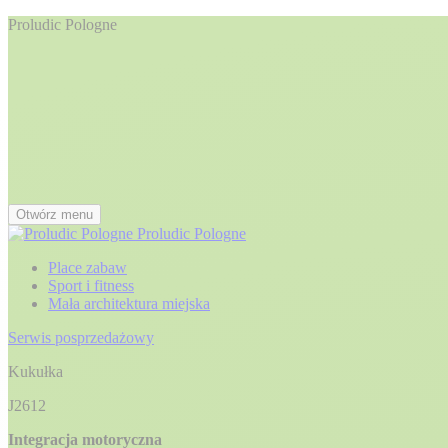
Proludic Pologne
Otwórz menu
Proludic Pologne
Place zabaw
Sport i fitness
Mała architektura miejska
Serwis posprzedażowy
Kukułka
J2612
Integracja motoryczna