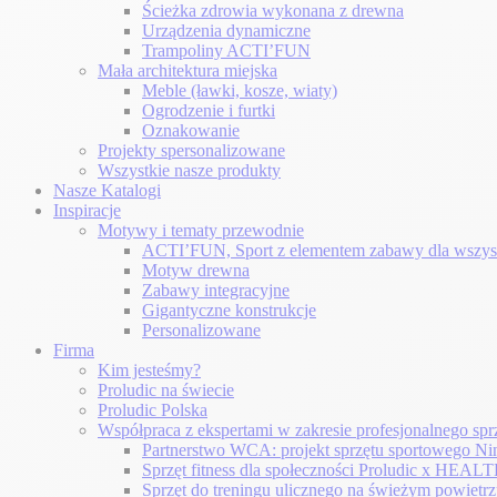
Ścieżka zdrowia wykonana z drewna
Urządzenia dynamiczne
Trampoliny ACTI’FUN
Mała architektura miejska
Meble (ławki, kosze, wiaty)
Ogrodzenie i furtki
Oznakowanie
Projekty spersonalizowane
Wszystkie nasze produkty
Nasze Katalogi
Inspiracje
Motywy i tematy przewodnie
ACTI’FUN, Sport z elementem zabawy dla wszys
Motyw drewna
Zabawy integracyjne
Gigantyczne konstrukcje
Personalizowane
Firma
Kim jesteśmy?
Proludic na świecie
Proludic Polska
Współpraca z ekspertami w zakresie profesjonalnego sp
Partnerstwo WCA: projekt sprzętu sportowego Ni
Sprzęt fitness dla społeczności Proludic x H
Sprzęt do treningu ulicznego na świeżym powietr