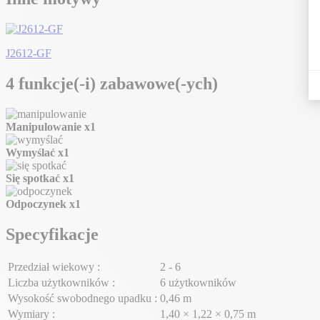
J2612-GF
4 funkcje(-i) zabawowe(-ych)
Manipulowanie
x1
Wymyślać
x1
Się spotkać
x1
Odpoczynek
x1
Specyfikacje
Przedział wiekowy :
2 - 6
Liczba użytkowników :
6 użytkowników
Wysokość swobodnego upadku :
0,46 m
Wymiary :
1,40 × 1,22 × 0,75 m