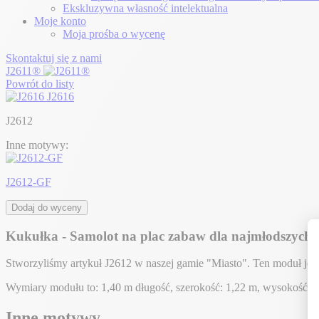
Ekskluzywna własność intelektualna
Moje konto
Moja prośba o wycenę
Skontaktuj się z nami
J2611®
Powrót do listy
J2616
J2612
Inne motywy:
J2612-GF
Dodaj do wyceny
Kukułka - Samolot na plac zabaw dla najmłodszych, 
Stworzyliśmy artykuł J2612 w naszej gamie "Miasto". Ten moduł jes
Wymiary modułu to: 1,40 m długość, szerokość: 1,22 m, wysokość:
Inne motywy