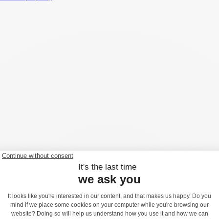
6 siedzeń - J2612
t dostępny od 2 roku życia. Może pomieścić do 6 użytkowników.
 0,75 m. Wysokość swobodnego upadku wynosi 0,46 m.