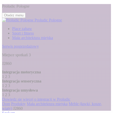
Proludic Pologne
Otwórz menu
Proludic Pologne
Place zabaw
Sport i fitness
Mała architektura miejska
Serwis posprzedażowy
Miejsce spotkań 3
J2860
Integracja motoryczna
1
2
3
Integracja sensoryczna
1
2
3
Integracja umysłowa
1
2
3
Dowiedz się więcej o integracji w Proludic
Dom
Produkty
Mała architektura miejska
Meble (ławki, kosze,
wiaty)
J2860
Szukam