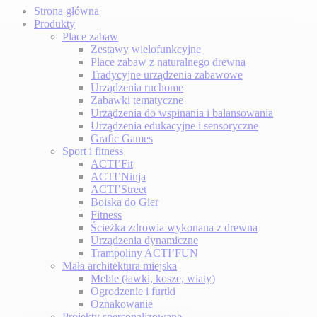
Strona główna
Produkty
Place zabaw
Zestawy wielofunkcyjne
Place zabaw z naturalnego drewna
Tradycyjne urządzenia zabawowe
Urządzenia ruchome
Zabawki tematyczne
Urządzenia do wspinania i balansowania
Urządzenia edukacyjne i sensoryczne
Grafic Games
Sport i fitness
ACTI’Fit
ACTI’Ninja
ACTI’Street
Boiska do Gier
Fitness
Ścieżka zdrowia wykonana z drewna
Urządzenia dynamiczne
Trampoliny ACTI’FUN
Mała architektura miejska
Meble (ławki, kosze, wiaty)
Ogrodzenie i furtki
Oznakowanie
Projekty spersonalizowane