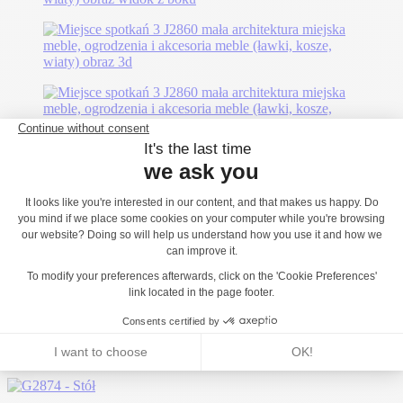
Może Ci się spodobać...
J2840 - Miejsce spotkań 1
J2881 - Stojak na rowery