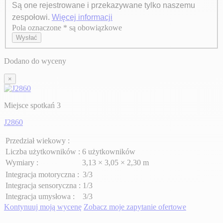
Są one rejestrowane i przekazywane tylko naszemu
zespołowi.
Więcej informacji
Pola oznaczone * są obowiązkowe
Axeptio consent
Wysłać
Dodano do wyceny
×
Miejsce spotkań 3
J2860
Przedział wiekowy :
Liczba użytkowników :
6 użytkowników
Wymiary :
3,13 × 3,05 × 2,30 m
Integracja motoryczna :
3/3
Integracja sensoryczna :
1/3
Integracja umysłowa :
3/3
Kontynuuj moją wycenę
Zobacz moje zapytanie ofertowe