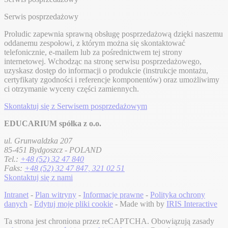
Serwis posprzedażowy
Proludic zapewnia sprawną obsługę posprzedażową dzięki naszemu
oddanemu zespołowi, z którym można się skontaktować
telefonicznie, e-mailem lub za pośrednictwem tej strony
internetowej. Wchodząc na stronę serwisu posprzedażowego,
uzyskasz dostęp do informacji o produkcie (instrukcje montażu,
certyfikaty zgodności i referencje komponentów) oraz umożliwimy
ci otrzymanie wyceny części zamiennych.
Skontaktuj się z Serwisem posprzedażowym
EDUCARIUM spółka z o.o.
ul. Grunwaldzka 207
85-451 Bydgoszcz - POLAND
Tel.:
+48 (52) 32 47 840
Faks:
+48 (52) 32 47 847, 321 02 51
Skontaktuj się z nami
Intranet
-
Plan witryny
-
Informacje prawne
-
Polityka ochrony
danych
-
Edytuj moje pliki cookie
- Made with
by
IRIS Interactive
Ta strona jest chroniona przez reCAPTCHA. Obowiązują zasady