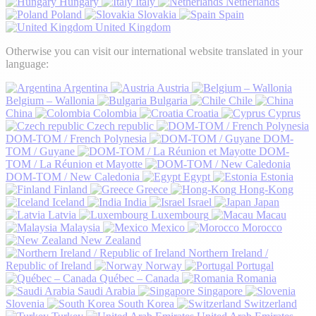
Hungary
Italy
Netherlands
Poland
Slovakia
Spain
United Kingdom
Otherwise you can visit our international website translated in your
language:
Argentina
Austria
Belgium – Wallonia
Bulgaria
Chile
China
Colombia
Croatia
Cyprus
Czech republic
DOM-TOM / French Polynesia
DOM-
TOM / Guyane
DOM-
TOM / La Réunion et Mayotte
DOM-TOM / New Caledonia
Egypt
Estonia
Finland
Greece
Hong-Kong
Iceland
India
Israel
Japan
Latvia
Luxembourg
Macau
Malaysia
Mexico
Morocco
New Zealand
Northern Ireland /
Republic of Ireland
Norway
Portugal
Québec – Canada
Romania
Saudi Arabia
Singapore
Slovenia
South Korea
Switzerland