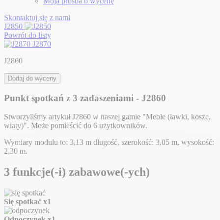
Moja prośba o wycenę
Skontaktuj się z nami
J2850
Powrót do listy
J2870
J2860
Dodaj do wyceny
Punkt spotkań z 3 zadaszeniami - J2860
Stworzyliśmy artykuł J2860 w naszej gamie "Meble (ławki, kosze,
wiaty)". Może pomieścić do 6 użytkowników.
Wymiary modułu to: 3,13 m długość, szerokość: 3,05 m, wysokość:
2,30 m.
3 funkcje(-i) zabawowe(-ych)
Się spotkać
x1
Odpoczynek
x1