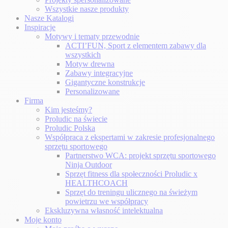
Wszystkie nasze produkty
Nasze Katalogi
Inspiracje
Motywy i tematy przewodnie
ACTI’FUN, Sport z elementem zabawy dla
wszystkich
Motyw drewna
Zabawy integracyjne
Gigantyczne konstrukcje
Personalizowane
Firma
Kim jesteśmy?
Proludic na świecie
Proludic Polska
Współpraca z ekspertami w zakresie profesjonalnego
sprzętu sportowego
Partnerstwo WCA: projekt sprzętu sportowego
Ninja Outdoor
Sprzęt fitness dla społeczności Proludic x
HEALTHCOACH
Sprzęt do treningu ulicznego na świeżym
powietrzu we współpracy
Ekskluzywna własność intelektualna
Moje konto