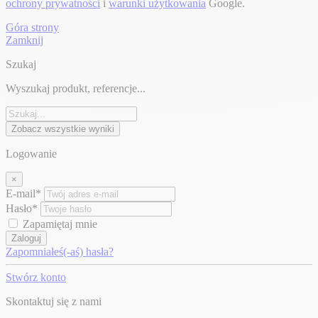
ochrony prywatności
i
warunki użytkowania
Google.
Góra strony
Zamknij
Szukaj
Wyszukaj produkt, referencje...
Zobacz wszystkie wyniki
Logowanie
×
E-mail*
Hasło*
Zapamiętaj mnie
Zaloguj
Zapomniałeś(-aś) hasła?
Stwórz konto
Skontaktuj się z nami