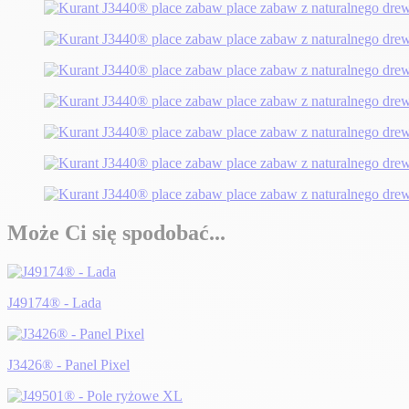
Może Ci się spodobać...
J49174® - Lada
J3426® - Panel Pixel