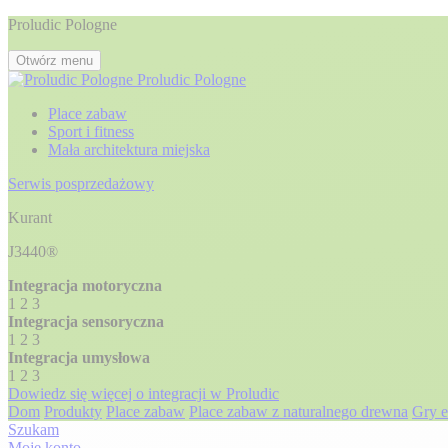
Proludic Pologne
Otwórz menu
Proludic Pologne
Place zabaw
Sport i fitness
Mała architektura miejska
Serwis posprzedażowy
Kurant
J3440®
Integracja motoryczna
1
2
3
Integracja sensoryczna
1
2
3
Integracja umysłowa
1
2
3
Dowiedz się więcej o integracji w Proludic
Dom
Produkty
Place zabaw
Place zabaw z naturalnego drewna
Gry e
Szukam
Moje konto