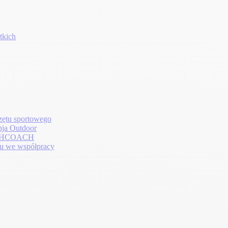
tkich
rzętu sportowego
nja Outdoor
EALTHCOACH
zu we współpracy