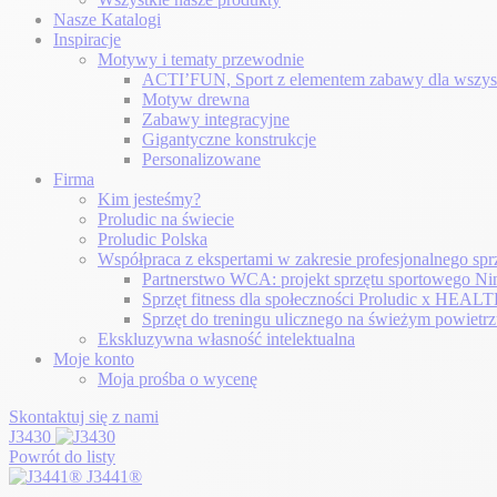
Nasze Katalogi
Inspiracje
Motywy i tematy przewodnie
ACTI’FUN, Sport z elementem zabawy dla wszys
Motyw drewna
Zabawy integracyjne
Gigantyczne konstrukcje
Personalizowane
Firma
Kim jesteśmy?
Proludic na świecie
Proludic Polska
Współpraca z ekspertami w zakresie profesjonalnego sp
Partnerstwo WCA: projekt sprzętu sportowego Ni
Sprzęt fitness dla społeczności Proludic x H
Sprzęt do treningu ulicznego na świeżym powietr
Ekskluzywna własność intelektualna
Moje konto
Moja prośba o wycenę
Skontaktuj się z nami
J3430
Powrót do listy
J3441®