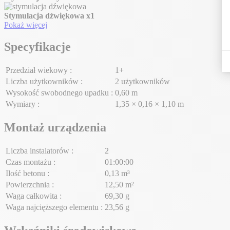
Stymulacja dźwiękowa
x1
Pokaż więcej
Specyfikacje
Przedział wiekowy :
1+
Liczba użytkowników :
2 użytkowników
Wysokość swobodnego upadku :
0,60 m
Wymiary :
1,35 × 0,16 × 1,10 m
Montaż urządzenia
Liczba instalatorów :
2
Czas montażu :
01:00:00
Ilość betonu :
0,13 m³
Powierzchnia :
12,50 m²
Waga całkowita :
69,30 g
Waga najcięższego elementu :
23,56 g