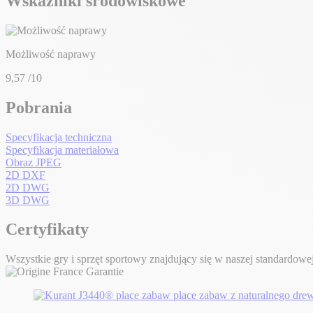
Wskaźniki środowiskowe
Możliwość naprawy
9,57
/10
Pobrania
Specyfikacja techniczna
Specyfikacja materiałowa
Obraz JPEG
2D DXF
2D DWG
3D DWG
Certyfikaty
Wszystkie gry i sprzęt sportowy znajdujący się w naszej standardowej 