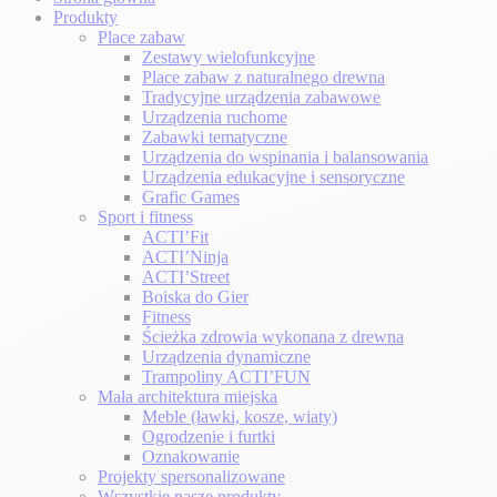
Produkty
Place zabaw
Zestawy wielofunkcyjne
Place zabaw z naturalnego drewna
Tradycyjne urządzenia zabawowe
Urządzenia ruchome
Zabawki tematyczne
Urządzenia do wspinania i balansowania
Urządzenia edukacyjne i sensoryczne
Grafic Games
Sport i fitness
ACTI’Fit
ACTI’Ninja
ACTI’Street
Boiska do Gier
Fitness
Ścieżka zdrowia wykonana z drewna
Urządzenia dynamiczne
Trampoliny ACTI’FUN
Mała architektura miejska
Meble (ławki, kosze, wiaty)
Ogrodzenie i furtki
Oznakowanie
Projekty spersonalizowane
Wszystkie nasze produkty