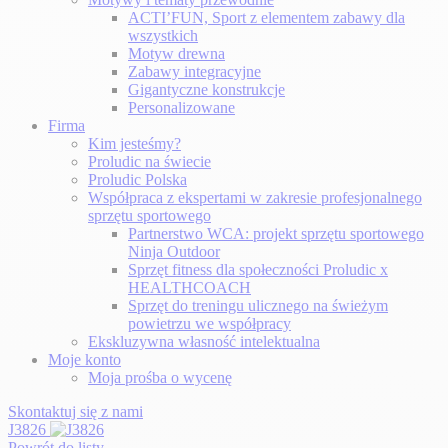
ACTI’FUN, Sport z elementem zabawy dla
wszystkich
Motyw drewna
Zabawy integracyjne
Gigantyczne konstrukcje
Personalizowane
Firma
Kim jesteśmy?
Proludic na świecie
Proludic Polska
Współpraca z ekspertami w zakresie profesjonalnego
sprzętu sportowego
Partnerstwo WCA: projekt sprzętu sportowego
Ninja Outdoor
Sprzęt fitness dla społeczności Proludic x
HEALTHCOACH
Sprzęt do treningu ulicznego na świeżym
powietrzu we współpracy
Ekskluzywna własność intelektualna
Moje konto
Moja prośba o wycenę
Skontaktuj się z nami
J3826
Powrót do listy