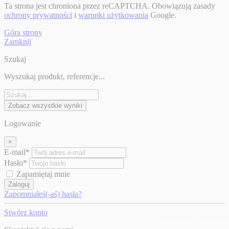
Ta strona jest chroniona przez reCAPTCHA. Obowiązują zasady
ochrony prywatności
i
warunki użytkowania
Google.
Góra strony
Zamknij
Szukaj
Wyszukaj produkt, referencje...
Zobacz wszystkie wyniki
Logowanie
×
E-mail*
Hasło*
Zapamiętaj mnie
Zaloguj
Zapomniałeś(-aś) hasła?
Stwórz konto