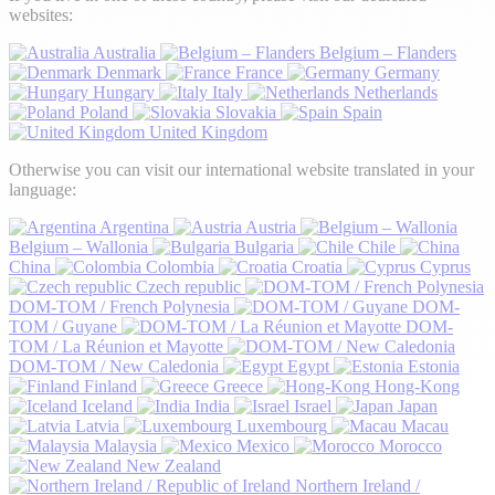
websites:
Australia
Belgium – Flanders
Denmark
France
Germany
Hungary
Italy
Netherlands
Poland
Slovakia
Spain
United Kingdom
Otherwise you can visit our international website translated in your
language:
Argentina
Austria
Belgium – Wallonia
Bulgaria
Chile
China
Colombia
Croatia
Cyprus
Czech republic
DOM-TOM / French Polynesia
DOM-
TOM / Guyane
DOM-
TOM / La Réunion et Mayotte
DOM-TOM / New Caledonia
Egypt
Estonia
Finland
Greece
Hong-Kong
Iceland
India
Israel
Japan
Latvia
Luxembourg
Macau
Malaysia
Mexico
Morocco
New Zealand
Northern Ireland /