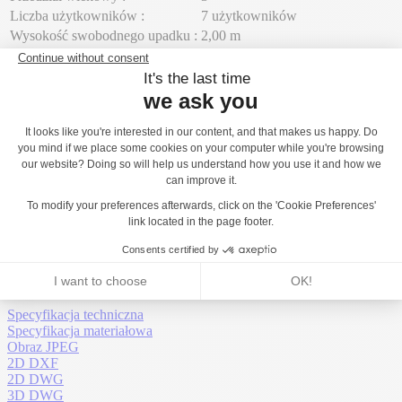
Liczba użytkowników :
7 użytkowników
Wysokość swobodnego upadku :
2,00 m
Wymiary :
3,48 × 0,97 × 2,99 m
Montaż urządzenia
Liczba instalatorów :
2
Czas montażu :
05:00:00
Ilość betonu :
0,20 m³
Powierzchnia :
26,00 m²
Waga całkowita :
172,59 g
Waga najcięższego elementu :
25,81 g
Pobrania
Specyfikacja techniczna
Specyfikacja materiałowa
Obraz JPEG
2D DXF
2D DWG
3D DWG