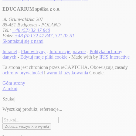
EDUCARIUM spółka z o.o.
ul. Grunwaldzka 207
85-451 Bydgoszcz - POLAND
Tel.:
+48 (52) 32 47 840
Faks:
+48 (52) 32 47 847, 321 02 51
Skontaktuj się z nami
Intranet
-
Plan witryny
-
Informacje prawne
-
Polityka ochrony
danych
-
Edytuj moje pliki cookie
- Made with
by
IRIS Interactive
Ta strona jest chroniona przez reCAPTCHA. Obowiązują zasady
ochrony prywatności
i
warunki użytkowania
Google.
Góra strony
Zamknij
Szukaj
Wyszukaj produkt, referencje...
Zobacz wszystkie wyniki