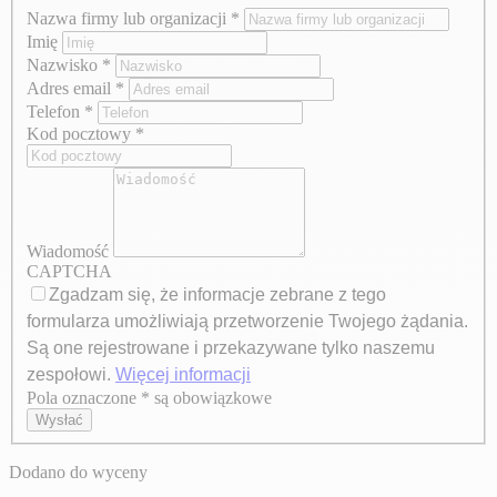
Nazwa firmy lub organizacji
*
Imię
Nazwisko
*
Adres email
*
Telefon
*
Kod pocztowy
*
Wiadomość
CAPTCHA
Zgadzam się, że informacje zebrane z tego
formularza umożliwiają przetworzenie Twojego żądania.
Są one rejestrowane i przekazywane tylko naszemu
zespołowi.
Więcej informacji
Pola oznaczone * są obowiązkowe
Axeptio consent
Wysłać
Dodano do wyceny