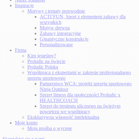
Inspiracje
Motywy i tematy przewodnie
ACTI’FUN, Sport z elementem zabawy dla
wszystkich
Motyw drewna
Zabawy integracyjne
Gigantyczne konstrukcje
Personalizowane
Firma
Kim jesteśmy?
Proludic na świecie
Proludic Polska
Współpraca z ekspertami w zakresie profesjonalnego
sprzętu sportowego
Partnerstwo WCA: projekt sprzętu sportowego
Ninja Outdoor
Sprzęt fitness dla społeczności Proludic x
HEALTHCOACH
Sprzęt do treningu ulicznego na świeżym
powietrzu we współpracy
Ekskluzywna własność intelektualna
Moje konto
Moja prośba o wycenę
Skontaktuj się z nami