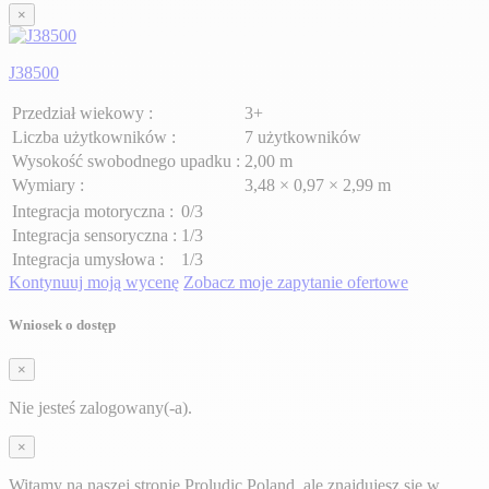
×
J38500
Przedział wiekowy :
3+
Liczba użytkowników :
7 użytkowników
Wysokość swobodnego upadku :
2,00 m
Wymiary :
3,48 × 0,97 × 2,99 m
Integracja motoryczna :
0/3
Integracja sensoryczna :
1/3
Integracja umysłowa :
1/3
Kontynuuj moją wycenę
Zobacz moje zapytanie ofertowe
Wniosek o dostęp
×
Nie jesteś zalogowany(-a).
×
Witamy na naszej stronie Proludic Poland, ale znajdujesz się w