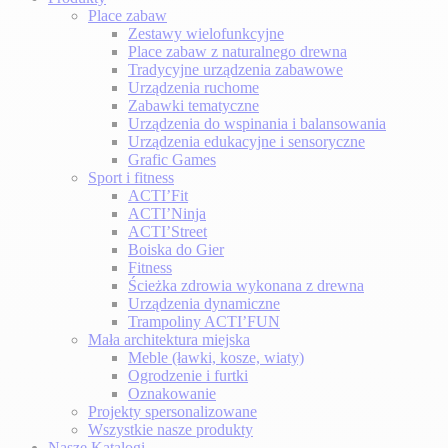
Place zabaw
Zestawy wielofunkcyjne
Place zabaw z naturalnego drewna
Tradycyjne urządzenia zabawowe
Urządzenia ruchome
Zabawki tematyczne
Urządzenia do wspinania i balansowania
Urządzenia edukacyjne i sensoryczne
Grafic Games
Sport i fitness
ACTI’Fit
ACTI’Ninja
ACTI’Street
Boiska do Gier
Fitness
Ścieżka zdrowia wykonana z drewna
Urządzenia dynamiczne
Trampoliny ACTI’FUN
Mała architektura miejska
Meble (ławki, kosze, wiaty)
Ogrodzenie i furtki
Oznakowanie
Projekty spersonalizowane
Wszystkie nasze produkty
Nasze Katalogi