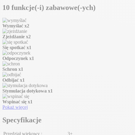
10 funkcje(-i) zabawowe(-ych)
Wymyślać
x2
Zjeżdżanie
x2
Się spotkać
x1
Odpoczynek
x1
Schron
x1
Odbijać
x1
Stymulacja dotykowa
x1
Wspinać się
x1
Pokaż więcej
Specyfikacje
Przedział wiekowy :
3+