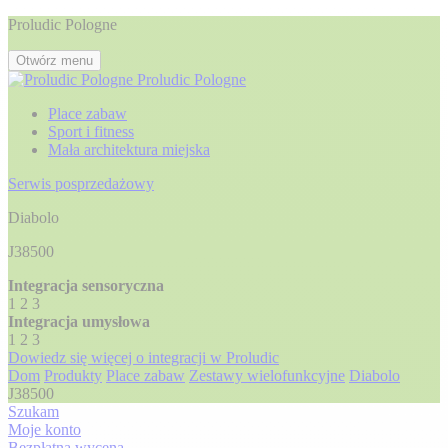
Proludic Pologne
Otwórz menu
Proludic Pologne
Place zabaw
Sport i fitness
Mała architektura miejska
Serwis posprzedażowy
Diabolo
J38500
Integracja sensoryczna
1
2
3
Integracja umysłowa
1
2
3
Dowiedz się więcej o integracji w Proludic
Dom
Produkty
Place zabaw
Zestawy wielofunkcyjne
Diabolo
J38500
Szukam
Moje konto
Bezpłatna wycena