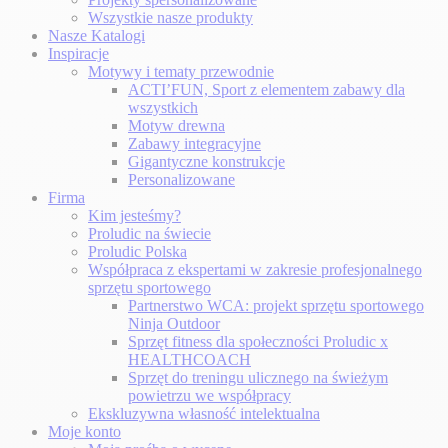
Wszystkie nasze produkty
Nasze Katalogi
Inspiracje
Motywy i tematy przewodnie
ACTI’FUN, Sport z elementem zabawy dla
wszystkich
Motyw drewna
Zabawy integracyjne
Gigantyczne konstrukcje
Personalizowane
Firma
Kim jesteśmy?
Proludic na świecie
Proludic Polska
Współpraca z ekspertami w zakresie profesjonalnego
sprzętu sportowego
Partnerstwo WCA: projekt sprzętu sportowego
Ninja Outdoor
Sprzęt fitness dla społeczności Proludic x
HEALTHCOACH
Sprzęt do treningu ulicznego na świeżym
powietrzu we współpracy
Ekskluzywna własność intelektualna
Moje konto