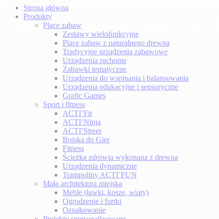
Strona główna
Produkty
Place zabaw
Zestawy wielofunkcyjne
Place zabaw z naturalnego drewna
Tradycyjne urządzenia zabawowe
Urządzenia ruchome
Zabawki tematyczne
Urządzenia do wspinania i balansowania
Urządzenia edukacyjne i sensoryczne
Grafic Games
Sport i fitness
ACTI’Fit
ACTI’Ninja
ACTI’Street
Boiska do Gier
Fitness
Ścieżka zdrowia wykonana z drewna
Urządzenia dynamiczne
Trampoliny ACTI’FUN
Mała architektura miejska
Meble (ławki, kosze, wiaty)
Ogrodzenie i furtki
Oznakowanie
Projekty spersonalizowane