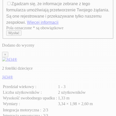
Zgadzam się, że informacje zebrane z tego
formularza umożliwiają przetworzenie Twojego żądania.
Są one rejestrowane i przekazywane tylko naszemu
zespołowi.
Więcej informacji
Pola oznaczone * są obowiązkowe
Axeptio consent
Wysłać
Dodano do wyceny
×
2 foteliki dziecięce
J434®
Przedział wiekowy :
1 - 3
Liczba użytkowników :
2 użytkowników
Wysokość swobodnego upadku :
1,33 m
Wymiary :
3,34 × 1,98 × 2,60 m
Integracja motoryczna :
2/3
Integracja sensoryczna :
2/3