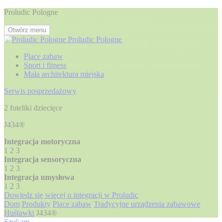
Proludic Pologne
Otwórz menu
Proludic Pologne
Place zabaw
Sport i fitness
Mała architektura miejska
Serwis posprzedażowy
2 foteliki dziecięce
J434®
Integracja motoryczna
1
2
3
Integracja sensoryczna
1
2
3
Integracja umysłowa
1
2
3
Dowiedz się więcej o integracji w Proludic
Dom
Produkty
Place zabaw
Tradycyjne urządzenia zabawowe
Huśtawki
J434®
Szukam