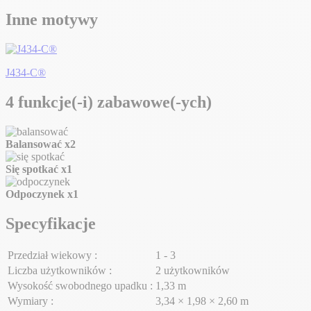
Inne motywy
J434-C®
4 funkcje(-i) zabawowe(-ych)
Balansować
x2
Się spotkać
x1
Odpoczynek
x1
Specyfikacje
Przedział wiekowy :
1 - 3
Liczba użytkowników :
2 użytkowników
Wysokość swobodnego upadku :
1,33 m
Wymiary :
3,34 × 1,98 × 2,60 m