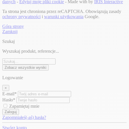
danych
-
Edytuj moje pliki cookie
- Made with
by
IRIS Interactive
Ta strona jest chroniona przez reCAPTCHA. Obowiązują zasady
ochrony prywatności
i
warunki użytkowania
Google.
Góra strony
Zamknij
Szukaj
Wyszukaj produkt, referencje...
Zobacz wszystkie wyniki
Logowanie
×
E-mail*
Hasło*
Zapamiętaj mnie
Zaloguj
Zapomniałeś(-aś) hasła?
Stwórz konto