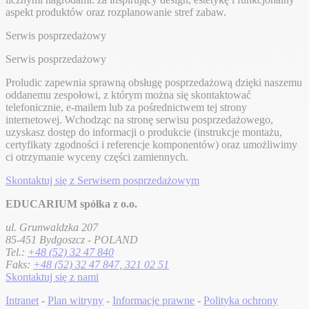
aspekt produktów oraz rozplanowanie stref zabaw.
Serwis posprzedażowy
Serwis posprzedażowy
Proludic zapewnia sprawną obsługę posprzedażową dzięki naszemu
oddanemu zespołowi, z którym można się skontaktować
telefonicznie, e-mailem lub za pośrednictwem tej strony
internetowej. Wchodząc na stronę serwisu posprzedażowego,
uzyskasz dostęp do informacji o produkcie (instrukcje montażu,
certyfikaty zgodności i referencje komponentów) oraz umożliwimy
ci otrzymanie wyceny części zamiennych.
Skontaktuj się z Serwisem posprzedażowym
EDUCARIUM spółka z o.o.
ul. Grunwaldzka 207
85-451 Bydgoszcz - POLAND
Tel.:
+48 (52) 32 47 840
Faks:
+48 (52) 32 47 847, 321 02 51
Skontaktuj się z nami
Intranet
-
Plan witryny
-
Informacje prawne
-
Polityka ochrony