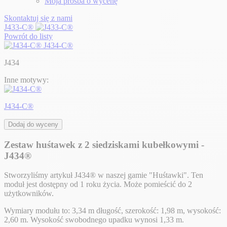
Moja prośba o wycenę
Skontaktuj się z nami
J433-C®
Powrót do listy
J434-C®
J434
Inne motywy:
J434-C®
Dodaj do wyceny
Zestaw huśtawek z 2 siedziskami kubełkowymi -
J434®
Stworzyliśmy artykuł J434® w naszej gamie "Huśtawki". Ten
moduł jest dostępny od 1 roku życia. Może pomieścić do 2
użytkowników.
Wymiary modułu to: 3,34 m długość, szerokość: 1,98 m, wysokość:
2,60 m. Wysokość swobodnego upadku wynosi 1,33 m.