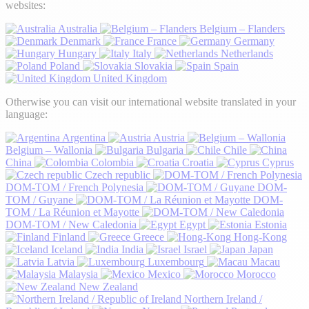
websites:
Australia
Belgium – Flanders
Denmark
France
Germany
Hungary
Italy
Netherlands
Poland
Slovakia
Spain
United Kingdom
Otherwise you can visit our international website translated in your
language:
Argentina
Austria
Belgium – Wallonia
Bulgaria
Chile
China
Colombia
Croatia
Cyprus
Czech republic
DOM-TOM / French Polynesia
DOM-
TOM / Guyane
DOM-
TOM / La Réunion et Mayotte
DOM-TOM / New Caledonia
Egypt
Estonia
Finland
Greece
Hong-Kong
Iceland
India
Israel
Japan
Latvia
Luxembourg
Macau
Malaysia
Mexico
Morocco
New Zealand
Northern Ireland /