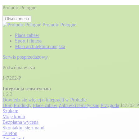
Proludic Pologne
Otwórz menu
Proludic Pologne
Place zabaw
Sport i fitness
Mała architektura miejska
Serwis posprzedażowy
Podwójna wieża
J47202-P
Integracja sensoryczna
1
2
3
Dowiedz się więcej o integracji w Proludic
Dom
Produkty
Place zabaw
Zabawki tematyczne
Przygoda
J47202-P
Szukam
Moje konto
Bezpłatna wycena
Skontaktuj się z nami
Telefon
Zmień kraj