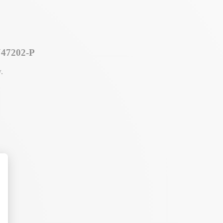
J47202-P
.