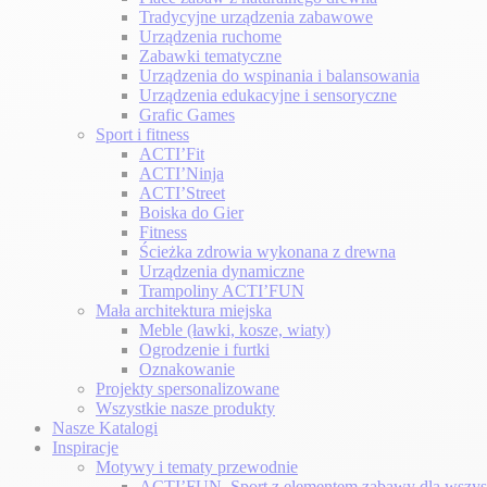
Tradycyjne urządzenia zabawowe
Urządzenia ruchome
Zabawki tematyczne
Urządzenia do wspinania i balansowania
Urządzenia edukacyjne i sensoryczne
Grafic Games
Sport i fitness
ACTI’Fit
ACTI’Ninja
ACTI’Street
Boiska do Gier
Fitness
Ścieżka zdrowia wykonana z drewna
Urządzenia dynamiczne
Trampoliny ACTI’FUN
Mała architektura miejska
Meble (ławki, kosze, wiaty)
Ogrodzenie i furtki
Oznakowanie
Projekty spersonalizowane
Wszystkie nasze produkty
Nasze Katalogi
Inspiracje
Motywy i tematy przewodnie
ACTI’FUN, Sport z elementem zabawy dla wszys