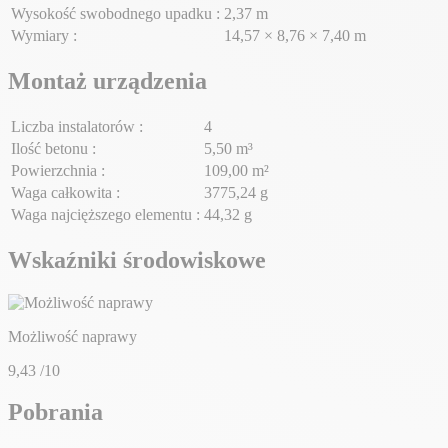
Wysokość swobodnego upadku :
2,37 m
Wymiary :
14,57 × 8,76 × 7,40 m
Montaż urządzenia
Liczba instalatorów :
4
Ilość betonu :
5,50 m³
Powierzchnia :
109,00 m²
Waga całkowita :
3775,24 g
Waga najcięższego elementu :
44,32 g
Wskaźniki środowiskowe
Możliwość naprawy
9,43
/10
Pobrania