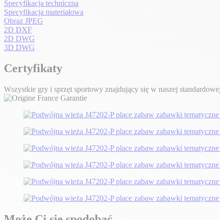
Specyfikacja techniczna
Specyfikacja materiałowa
Obraz JPEG
2D DXF
2D DWG
3D DWG
Certyfikaty
Wszystkie gry i sprzęt sportowy znajdujący się w naszej standardowej 
Może Ci się spodobać...