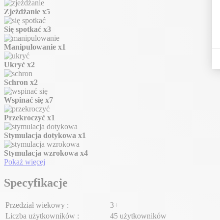
Zjeżdżanie
x5
Się spotkać
x3
Manipulowanie
x1
Ukryć
x2
Schron
x2
Wspinać się
x7
Przekroczyć
x1
Stymulacja dotykowa
x1
Stymulacja wzrokowa
x4
Pokaż więcej
Specyfikacje
Przedział wiekowy :
3+
Liczba użytkowników :
45 użytkowników