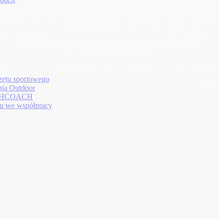
rzętu sportowego
nja Outdoor
EALTHCOACH
zu we współpracy