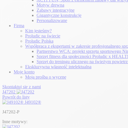
Motyw drewna
Zabawy integracyjne
Gigantyczne konstrukcje
Personalizowane
Firma
Kim jesteśmy?
Proludic na świecie
Proludic Polska
Współpraca z ekspertami w zakresie profesjonalnego sp
Partnerstwo WCA: projekt sprzętu sportowego Ni
Sprzęt fitness dla społeczności Proludic x H
Sprzęt do treningu ulicznego na świeżym powietr
Ekskluzywna własność intelektualna
Moje konto
Moja prośba o wycenę
Skontaktuj się z nami
J47202
Powrót do listy
J49102®
J47202-P
Inne motywy: