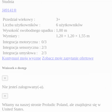
Studnia
J49141®
Przedział wiekowy :
3+
Liczba użytkowników :
6 użytkowników
Wysokość swobodnego upadku :
1,00 m
Wymiary :
1,20 × 1,20 × 1,55 m
Integracja motoryczna :
0/3
Integracja sensoryczna :
2/3
Integracja umysłowa :
2/3
Kontynuuj moją wycenę
Zobacz moje zapytanie ofertowe
Wniosek o dostęp
×
Nie jesteś zalogowany(-a).
×
Witamy na naszej stronie Proludic Poland, ale znajdujesz się w
United States.