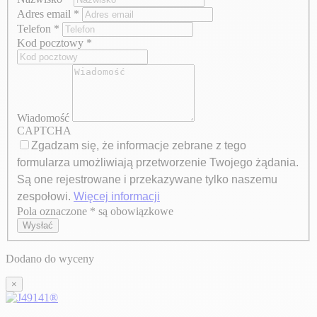
Adres email
*
Telefon
*
Kod pocztowy
*
Wiadomość
CAPTCHA
Zgadzam się, że informacje zebrane z tego
formularza umożliwiają przetworzenie Twojego żądania.
Są one rejestrowane i przekazywane tylko naszemu
zespołowi.
Więcej informacji
Pola oznaczone * są obowiązkowe
Axeptio consent
Wysłać
Dodano do wyceny
×