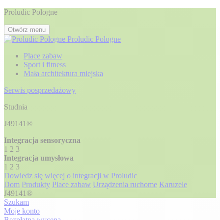
Proludic Pologne
Otwórz menu
Proludic Pologne
Place zabaw
Sport i fitness
Mała architektura miejska
Serwis posprzedażowy
Studnia
J49141®
Integracja sensoryczna
1
2
3
Integracja umysłowa
1
2
3
Dowiedz się więcej o integracji w Proludic
Dom
Produkty
Place zabaw
Urządzenia ruchome
Karuzele
J49141®
Szukam
Moje konto
Bezpłatna wycena