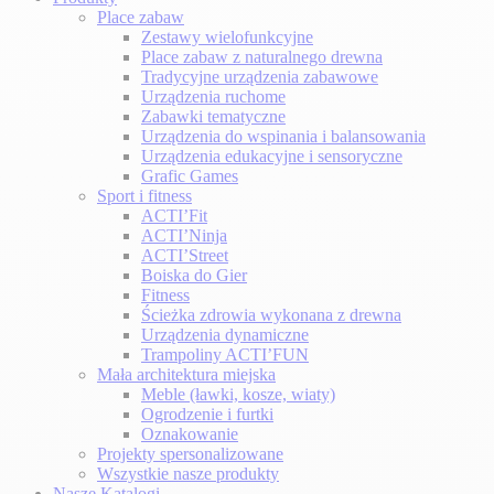
Place zabaw
Zestawy wielofunkcyjne
Place zabaw z naturalnego drewna
Tradycyjne urządzenia zabawowe
Urządzenia ruchome
Zabawki tematyczne
Urządzenia do wspinania i balansowania
Urządzenia edukacyjne i sensoryczne
Grafic Games
Sport i fitness
ACTI’Fit
ACTI’Ninja
ACTI’Street
Boiska do Gier
Fitness
Ścieżka zdrowia wykonana z drewna
Urządzenia dynamiczne
Trampoliny ACTI’FUN
Mała architektura miejska
Meble (ławki, kosze, wiaty)
Ogrodzenie i furtki
Oznakowanie
Projekty spersonalizowane
Wszystkie nasze produkty
Nasze Katalogi