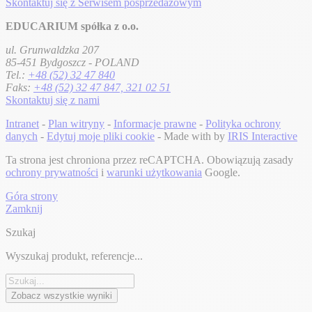
Skontaktuj się z Serwisem posprzedażowym
EDUCARIUM spółka z o.o.
ul. Grunwaldzka 207
85-451 Bydgoszcz - POLAND
Tel.:
+48 (52) 32 47 840
Faks:
+48 (52) 32 47 847, 321 02 51
Skontaktuj się z nami
Intranet
-
Plan witryny
-
Informacje prawne
-
Polityka ochrony
danych
-
Edytuj moje pliki cookie
- Made with
by
IRIS Interactive
Ta strona jest chroniona przez reCAPTCHA. Obowiązują zasady
ochrony prywatności
i
warunki użytkowania
Google.
Góra strony
Zamknij
Szukaj
Wyszukaj produkt, referencje...
Zobacz wszystkie wyniki