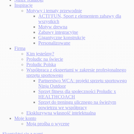
Inspiracje
Motywy i tematy przewodnie
ACTI’FUN, Sport z elementem zabawy dla
wszystkich
Motyw drewna
Zabawy integracyjne
Gigantyczne konstrukcje
Personalizowane
Firma
Kim jesteśmy?
Proludic na świecie
Proludic Polska
Współpraca z ekspertami w zakresie profesjonalnego
sprzętu sportowego
Partnerstwo WCA: projekt sprzętu sportowego
Ninja Outdoor
Sprzęt fitness dla społeczności Proludic x
HEALTHCOACH
Sprzęt do treningu ulicznego na świeżym
powietrzu we współpracy
Ekskluzywna własność intelektualna
Moje konto
Moja prośba o wycenę
Skontaktuj się z nami