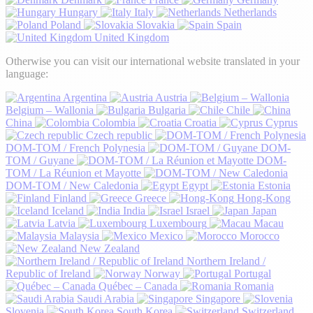
Hungary
Italy
Netherlands
Poland
Slovakia
Spain
United Kingdom
Otherwise you can visit our international website translated in your
language:
Argentina
Austria
Belgium – Wallonia
Bulgaria
Chile
China
Colombia
Croatia
Cyprus
Czech republic
DOM-TOM / French Polynesia
DOM-
TOM / Guyane
DOM-
TOM / La Réunion et Mayotte
DOM-TOM / New Caledonia
Egypt
Estonia
Finland
Greece
Hong-Kong
Iceland
India
Israel
Japan
Latvia
Luxembourg
Macau
Malaysia
Mexico
Morocco
New Zealand
Northern Ireland /
Republic of Ireland
Norway
Portugal
Québec – Canada
Romania
Saudi Arabia
Singapore
Slovenia
South Korea
Switzerland