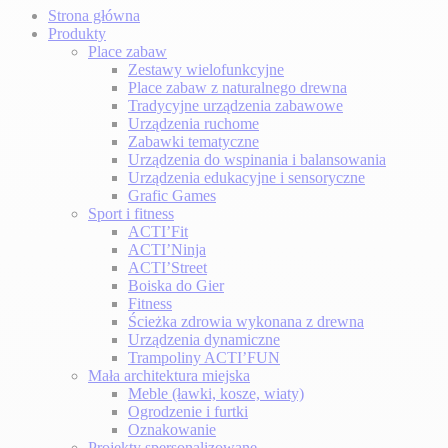
Strona główna
Produkty
Place zabaw
Zestawy wielofunkcyjne
Place zabaw z naturalnego drewna
Tradycyjne urządzenia zabawowe
Urządzenia ruchome
Zabawki tematyczne
Urządzenia do wspinania i balansowania
Urządzenia edukacyjne i sensoryczne
Grafic Games
Sport i fitness
ACTI’Fit
ACTI’Ninja
ACTI’Street
Boiska do Gier
Fitness
Ścieżka zdrowia wykonana z drewna
Urządzenia dynamiczne
Trampoliny ACTI’FUN
Mała architektura miejska
Meble (ławki, kosze, wiaty)
Ogrodzenie i furtki
Oznakowanie
Projekty spersonalizowane