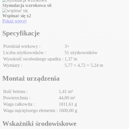
Stymulacja wzrokowa
x6
Wspinać się
x2
Pokaż więcej
Specyfikacje
Przedział wiekowy :
3+
Liczba użytkowników :
51 użytkowników
Wysokość swobodnego upadku :
1,37 m
Wymiary :
5,77 × 4,72 × 5,24 m
Montaż urządzenia
Ilość betonu :
1,41 m³
Powierzchnia :
44,00 m²
Waga całkowita :
1811,61 g
Waga najcięższego elementu :
1600,00 g
Wskaźniki środowiskowe