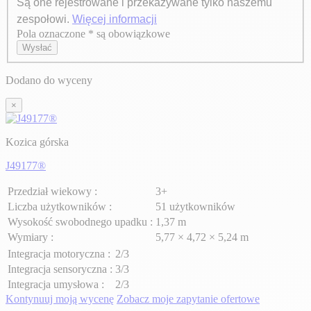
Są one rejestrowane i przekazywane tylko naszemu
zespołowi.
Więcej informacji
Pola oznaczone * są obowiązkowe
Axeptio consent
Wysłać
Dodano do wyceny
×
Kozica górska
J49177®
Przedział wiekowy :
3+
Liczba użytkowników :
51 użytkowników
Wysokość swobodnego upadku :
1,37 m
Wymiary :
5,77 × 4,72 × 5,24 m
Integracja motoryczna :
2/3
Integracja sensoryczna :
3/3
Integracja umysłowa :
2/3
Kontynuuj moją wycenę
Zobacz moje zapytanie ofertowe