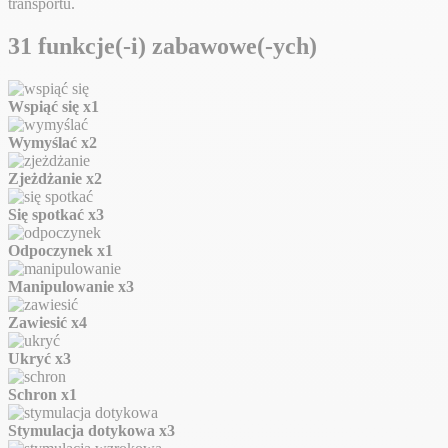
transportu.
31 funkcje(-i) zabawowe(-ych)
Wspiąć się
x1
Wymyślać
x2
Zjeżdżanie
x2
Się spotkać
x3
Odpoczynek
x1
Manipulowanie
x3
Zawiesić
x4
Ukryć
x3
Schron
x1
Stymulacja dotykowa
x3