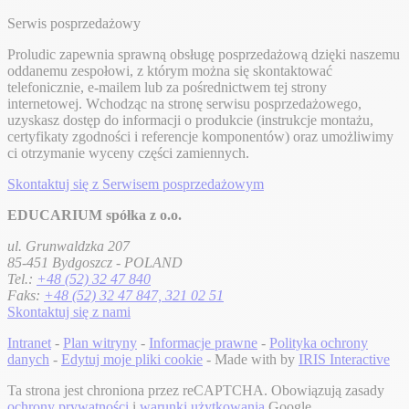
Serwis posprzedażowy
Proludic zapewnia sprawną obsługę posprzedażową dzięki naszemu
oddanemu zespołowi, z którym można się skontaktować
telefonicznie, e-mailem lub za pośrednictwem tej strony
internetowej. Wchodząc na stronę serwisu posprzedażowego,
uzyskasz dostęp do informacji o produkcie (instrukcje montażu,
certyfikaty zgodności i referencje komponentów) oraz umożliwimy
ci otrzymanie wyceny części zamiennych.
Skontaktuj się z Serwisem posprzedażowym
EDUCARIUM spółka z o.o.
ul. Grunwaldzka 207
85-451 Bydgoszcz - POLAND
Tel.:
+48 (52) 32 47 840
Faks:
+48 (52) 32 47 847, 321 02 51
Skontaktuj się z nami
Intranet
-
Plan witryny
-
Informacje prawne
-
Polityka ochrony
danych
-
Edytuj moje pliki cookie
- Made with
by
IRIS Interactive
Ta strona jest chroniona przez reCAPTCHA. Obowiązują zasady
ochrony prywatności
i
warunki użytkowania
Google.