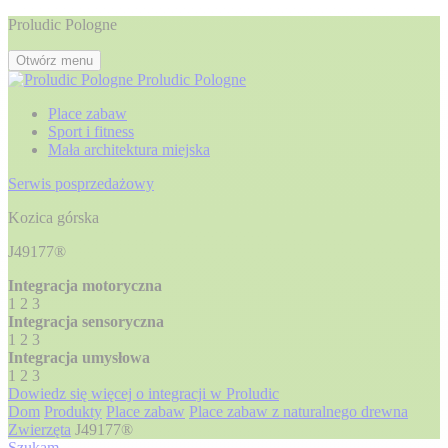
Proludic Pologne
Otwórz menu
Proludic Pologne
Place zabaw
Sport i fitness
Mała architektura miejska
Serwis posprzedażowy
Kozica górska
J49177®
Integracja motoryczna
1
2
3
Integracja sensoryczna
1
2
3
Integracja umysłowa
1
2
3
Dowiedz się więcej o integracji w Proludic
Dom
Produkty
Place zabaw
Place zabaw z naturalnego drewna
Zwierzęta
J49177®
Szukam