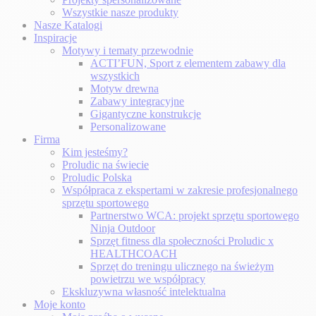
Wszystkie nasze produkty
Nasze Katalogi
Inspiracje
Motywy i tematy przewodnie
ACTI’FUN, Sport z elementem zabawy dla
wszystkich
Motyw drewna
Zabawy integracyjne
Gigantyczne konstrukcje
Personalizowane
Firma
Kim jesteśmy?
Proludic na świecie
Proludic Polska
Współpraca z ekspertami w zakresie profesjonalnego
sprzętu sportowego
Partnerstwo WCA: projekt sprzętu sportowego
Ninja Outdoor
Sprzęt fitness dla społeczności Proludic x
HEALTHCOACH
Sprzęt do treningu ulicznego na świeżym
powietrzu we współpracy
Ekskluzywna własność intelektualna
Moje konto