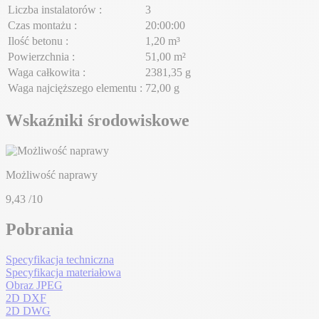
Liczba instalatorów :
3
Czas montażu :
20:00:00
Ilość betonu :
1,20 m³
Powierzchnia :
51,00 m²
Waga całkowita :
2381,35 g
Waga najcięższego elementu :
72,00 g
Wskaźniki środowiskowe
Możliwość naprawy
9,43
/10
Pobrania
Specyfikacja techniczna
Specyfikacja materiałowa
Obraz JPEG
2D DXF
2D DWG