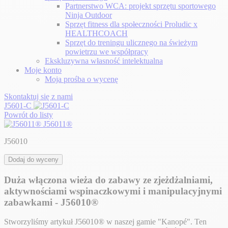
Partnerstwo WCA: projekt sprzętu sportowego
Ninja Outdoor
Sprzęt fitness dla społeczności Proludic x
HEALTHCOACH
Sprzęt do treningu ulicznego na świeżym
powietrzu we współpracy
Ekskluzywna własność intelektualna
Moje konto
Moja prośba o wycenę
Skontaktuj się z nami
J5601-C
Powrót do listy
J56011®
J56010
Dodaj do wyceny
Duża włączona wieża do zabawy ze zjeżdżalniami,
aktywnościami wspinaczkowymi i manipulacyjnymi
zabawkami - J56010®
Stworzyliśmy artykuł J56010® w naszej gamie "Kanopé". Ten