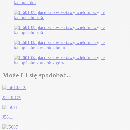
Może Ci się spodobać...
J5610-C®
J5611