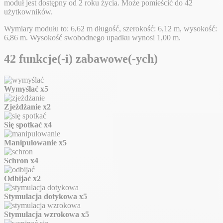
moduł jest dostępny od 2 roku życia. Może pomieścić do 42
użytkowników.
Wymiary modułu to: 6,62 m długość, szerokość: 6,12 m, wysokość:
6,86 m. Wysokość swobodnego upadku wynosi 1,00 m.
42 funkcje(-i) zabawowe(-ych)
Wymyślać
x5
Zjeżdżanie
x2
Się spotkać
x4
Manipulowanie
x5
Schron
x4
Odbijać
x2
Stymulacja dotykowa
x5
Stymulacja wzrokowa
x5