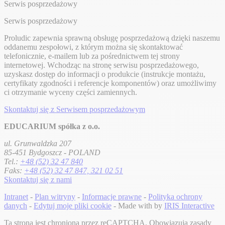
Serwis posprzedażowy
Serwis posprzedażowy
Proludic zapewnia sprawną obsługę posprzedażową dzięki naszemu
oddanemu zespołowi, z którym można się skontaktować
telefonicznie, e-mailem lub za pośrednictwem tej strony
internetowej. Wchodząc na stronę serwisu posprzedażowego,
uzyskasz dostęp do informacji o produkcie (instrukcje montażu,
certyfikaty zgodności i referencje komponentów) oraz umożliwimy
ci otrzymanie wyceny części zamiennych.
Skontaktuj się z Serwisem posprzedażowym
EDUCARIUM spółka z o.o.
ul. Grunwaldzka 207
85-451 Bydgoszcz - POLAND
Tel.:
+48 (52) 32 47 840
Faks:
+48 (52) 32 47 847, 321 02 51
Skontaktuj się z nami
Intranet
-
Plan witryny
-
Informacje prawne
-
Polityka ochrony
danych
-
Edytuj moje pliki cookie
- Made with
by
IRIS Interactive
Ta strona jest chroniona przez reCAPTCHA. Obowiązują zasady