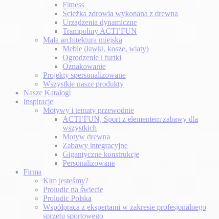
Fitness
Ścieżka zdrowia wykonana z drewna
Urządzenia dynamiczne
Trampoliny ACTI’FUN
Mała architektura miejska
Meble (ławki, kosze, wiaty)
Ogrodzenie i furtki
Oznakowanie
Projekty spersonalizowane
Wszystkie nasze produkty
Nasze Katalogi
Inspiracje
Motywy i tematy przewodnie
ACTI’FUN, Sport z elementem zabawy dla
wszystkich
Motyw drewna
Zabawy integracyjne
Gigantyczne konstrukcje
Personalizowane
Firma
Kim jesteśmy?
Proludic na świecie
Proludic Polska
Współpraca z ekspertami w zakresie profesjonalnego
sprzętu sportowego