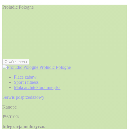
Proludic Pologne
Otwórz menu
Proludic Pologne
Place zabaw
Sport i fitness
Mała architektura miejska
Serwis posprzedażowy
Kanopé
J56010®
Integracja motoryczna