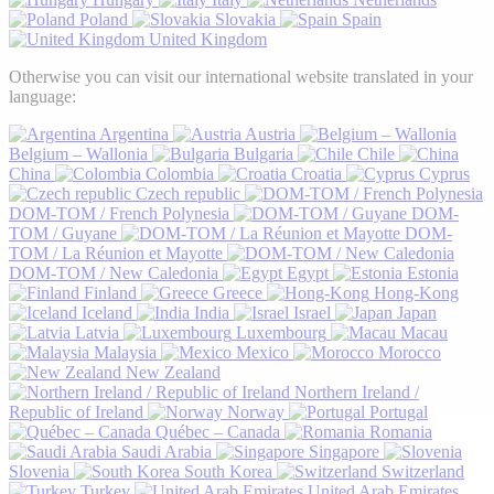
Poland
Slovakia
Spain
United Kingdom
Otherwise you can visit our international website translated in your
language:
Argentina
Austria
Belgium – Wallonia
Bulgaria
Chile
China
Colombia
Croatia
Cyprus
Czech republic
DOM-TOM / French Polynesia
DOM-
TOM / Guyane
DOM-
TOM / La Réunion et Mayotte
DOM-TOM / New Caledonia
Egypt
Estonia
Finland
Greece
Hong-Kong
Iceland
India
Israel
Japan
Latvia
Luxembourg
Macau
Malaysia
Mexico
Morocco
New Zealand
Northern Ireland /
Republic of Ireland
Norway
Portugal
Québec – Canada
Romania
Saudi Arabia
Singapore
Slovenia
South Korea
Switzerland
Turkey
United Arab Emirates