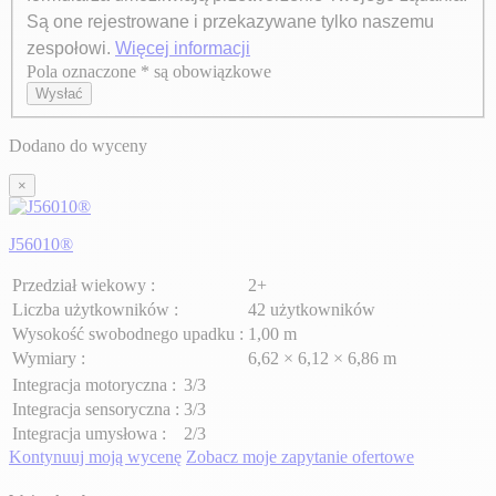
Są one rejestrowane i przekazywane tylko naszemu
zespołowi.
Więcej informacji
Pola oznaczone * są obowiązkowe
Axeptio consent
Wysłać
Dodano do wyceny
×
J56010®
Przedział wiekowy :
2+
Liczba użytkowników :
42 użytkowników
Wysokość swobodnego upadku :
1,00 m
Wymiary :
6,62 × 6,12 × 6,86 m
Integracja motoryczna :
3/3
Integracja sensoryczna :
3/3
Integracja umysłowa :
2/3
Kontynuuj moją wycenę
Zobacz moje zapytanie ofertowe