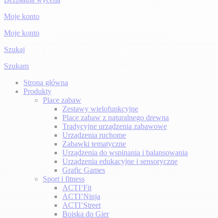
Moje konto
Moje konto
Szukaj
Szukam
Strona główna
Produkty
Place zabaw
Zestawy wielofunkcyjne
Place zabaw z naturalnego drewna
Tradycyjne urządzenia zabawowe
Urządzenia ruchome
Zabawki tematyczne
Urządzenia do wspinania i balansowania
Urządzenia edukacyjne i sensoryczne
Grafic Games
Sport i fitness
ACTI’Fit
ACTI’Ninja
ACTI’Street
Boiska do Gier