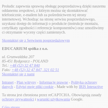
Proludic zapewnia sprawną obsługę posprzedażową dzięki naszemu
oddanemu zespołowi, z którym można się skontaktować
telefonicznie, e-mailem lub za pośrednictwem tej strony
internetowej. Wchodząc na stronę serwisu posprzedażowego,
uzyskasz dostęp do informacji o produkcie (instrukcje montażu,
certyfikaty zgodności i referencje komponentów) oraz umożliwimy
ci otrzymanie wyceny części zamiennych.
Skontaktuj się z Serwisem posprzedażowym
EDUCARIUM spółka z o.o.
ul. Grunwaldzka 207
85-451 Bydgoszcz - POLAND
Tel.:
+48 (52) 32 47 840
Faks:
+48 (52) 32 47 847, 321 02 51
Skontaktuj się z nami
Intranet
-
Plan witryny
-
Informacje prawne
-
Polityka ochrony
danych
-
Edytuj moje pliki cookie
- Made with
by
IRIS Interactive
Ta strona jest chroniona przez reCAPTCHA. Obowiązują zasady
ochrony prywatności
i
warunki użytkowania
Google.
Góra strony