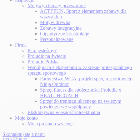
Motywy i tematy przewodnie
ACTI’FUN, Sport z elementem zabawy dla
wszystkich
Motyw drewna
Zabawy integracyjne
Gigantyczne konstrukcje
Personalizowane
Firma
Kim jesteśmy?
Proludic na świecie
Proludic Polska
Współpraca z ekspertami w zakresie profesjonalnego
sprzętu sportowego
Partnerstwo WCA: projekt sprzętu sportowego
Ninja Outdoor
Sprzęt fitness dla społeczności Proludic x
HEALTHCOACH
Sprzęt do treningu ulicznego na świeżym
powietrzu we współpracy
Ekskluzywna własność intelektualna
Moje konto
Moja prośba o wycenę
Skontaktuj się z nami
J832