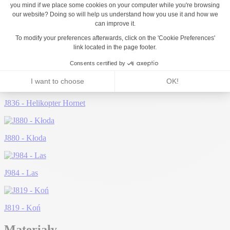
Może Ci się spodobać...
J836 - Helikopter Hornet
J880 - Kłoda
J984 - Las
J819 - Koń
Materiały