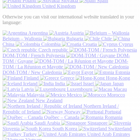
Poland
Slovakia
Spain
United Kingdom
Otherwise you can visit our international website translated in your
language:
Argentina
Austria
Belgium – Wallonia
Bulgaria
Chile
China
Colombia
Croatia
Cyprus
Czech republic
DOM-TOM / French Polynesia
DOM-
TOM / Guyane
DOM-
TOM / La Réunion et Mayotte
DOM-TOM / New Caledonia
Egypt
Estonia
Finland
Greece
Hong-Kong
Iceland
India
Israel
Japan
Latvia
Luxembourg
Macau
Malaysia
Mexico
Morocco
New Zealand
Northern Ireland /
Republic of Ireland
Norway
Portugal
Québec – Canada
Romania
Saudi Arabia
Singapore
Slovenia
South Korea
Switzerland
Turkey
United Arab Emirates
Vietnam