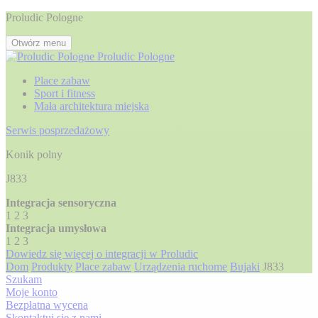
Proludic Pologne
Otwórz menu
Proludic Pologne
Place zabaw
Sport i fitness
Mała architektura miejska
Serwis posprzedażowy
Konik polny
J833
Integracja sensoryczna
1
2
3
Integracja umysłowa
1
2
3
Dowiedz się więcej o integracji w Proludic
Dom
Produkty
Place zabaw
Urządzenia ruchome
Bujaki
J833
Szukam
Moje konto
Bezpłatna wycena
Skontaktuj się z nami