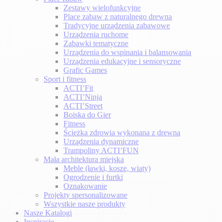
Zestawy wielofunkcyjne
Place zabaw z naturalnego drewna
Tradycyjne urządzenia zabawowe
Urządzenia ruchome
Zabawki tematyczne
Urządzenia do wspinania i balansowania
Urządzenia edukacyjne i sensoryczne
Grafic Games
Sport i fitness
ACTI’Fit
ACTI’Ninja
ACTI’Street
Boiska do Gier
Fitness
Ścieżka zdrowia wykonana z drewna
Urządzenia dynamiczne
Trampoliny ACTI’FUN
Mała architektura miejska
Meble (ławki, kosze, wiaty)
Ogrodzenie i furtki
Oznakowanie
Projekty spersonalizowane
Wszystkie nasze produkty
Nasze Katalogi
Inspiracje