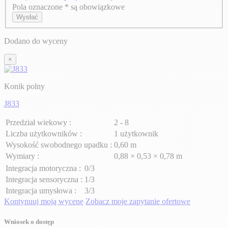
Pola oznaczone * są obowiązkowe
Axeptio consent
Wysłać
Dodano do wyceny
×
Konik polny
J833
Przedział wiekowy :
2 - 8
Liczba użytkowników :
1 użytkownik
Wysokość swobodnego upadku :
0,60 m
Wymiary :
0,88 × 0,53 × 0,78 m
Integracja motoryczna :
0/3
Integracja sensoryczna :
1/3
Integracja umysłowa :
3/3
Kontynuuj moją wycenę
Zobacz moje zapytanie ofertowe
Wniosek o dostęp