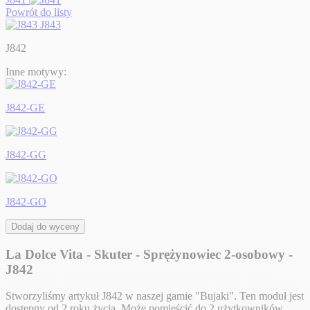
Powrót do listy
J843
J842
Inne motywy:
J842-GE
J842-GG
J842-GO
Dodaj do wyceny
La Dolce Vita - Skuter - Sprężynowiec 2-osobowy -
J842
Stworzyliśmy artykuł J842 w naszej gamie "Bujaki". Ten moduł jest
dostępny od 2 roku życia. Może pomieścić do 2 użytkowników.