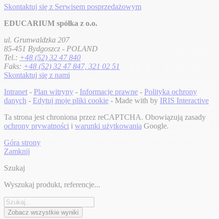
Skontaktuj się z Serwisem posprzedażowym
EDUCARIUM spółka z o.o.
ul. Grunwaldzka 207
85-451 Bydgoszcz - POLAND
Tel.:
+48 (52) 32 47 840
Faks:
+48 (52) 32 47 847, 321 02 51
Skontaktuj się z nami
Intranet
-
Plan witryny
-
Informacje prawne
-
Polityka ochrony
danych
-
Edytuj moje pliki cookie
- Made with
by
IRIS Interactive
Ta strona jest chroniona przez reCAPTCHA. Obowiązują zasady
ochrony prywatności
i
warunki użytkowania
Google.
Góra strony
Zamknij
Szukaj
Wyszukaj produkt, referencje...
Zobacz wszystkie wyniki