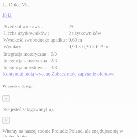
La Dolce Vita
J842
Przedział wiekowy :
2+
Liczba użytkowników :
2 użytkowników
Wysokość swobodnego upadku :
0,60 m
Wymiary :
0,90 × 0,30 × 0,79 m
Integracja motoryczna :
0/3
Integracja sensoryczna :
2/3
Integracja umysłowa :
3/3
Kontynuuj moją wycenę
Zobacz moje zapytanie ofertowe
Wniosek o dostęp
×
Nie jesteś zalogowany(-a).
×
Witamy na naszej stronie Proludic Poland, ale znajdujesz się w
United States.