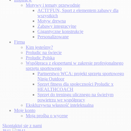
Motywy i tematy przewodnie
ACTI’FUN, Sport z elementem zabawy dla
wszystkich
Motyw drewna
Zabawy integracyjne
Gigantyczne konstrukcje
Personalizowane
Firma
Kim jesteśmy?
Proludic na świecie
Proludic Polska
Współpraca z ekspertami w zakresie profesjonalnego
sprzętu sportowego
Partnerstwo WCA: projekt sprzętu sportowego
Ninja Outdoor
Sprzęt fitness dla społeczności Proludic x
HEALTHCOACH
Sprzęt do treningu ulicznego na świeżym
powietrzu we współpracy
Ekskluzywna własność intelektualna
Moje konto
Moja prośba o wycenę
Skontaktuj się z nami
J841