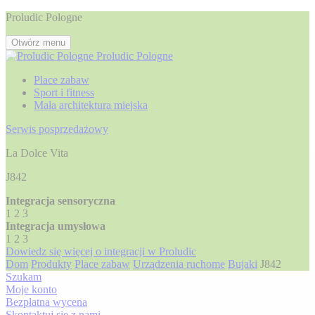
Proludic Pologne
Otwórz menu
Proludic Pologne
Place zabaw
Sport i fitness
Mała architektura miejska
Serwis posprzedażowy
La Dolce Vita
J842
Integracja sensoryczna
1
2
3
Integracja umysłowa
1
2
3
Dowiedz się więcej o integracji w Proludic
Dom
Produkty
Place zabaw
Urządzenia ruchome
Bujaki
J842
Szukam
Moje konto
Bezpłatna wycena
Skontaktuj się z nami