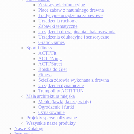
Zestawy wielofunkcyjne
Place zabaw z naturalnego drewna
Tradycyjne urządzenia zabawowe
Urządzenia ruchome
Zabawki tematyczne
Urządzenia do wspinania i balansowania
Urządzenia edukacyjne i sensoryczne
Grafic Games
Sport i fitness
ACTI’Fit
ACTI’Ninja
ACTI’Street
Boiska do Gier
Fitness
Ścieżka zdrowia wykonana z drewna
Urządzenia dynamiczne
Trampoliny ACTI’FUN
Mała architektura miejska
Meble (ławki, kosze, wiaty)
Ogrodzenie i furtki
Oznakowanie
Projekty spersonalizowane
Wszystkie nasze produkty
Nasze Katalogi
Inspiracje