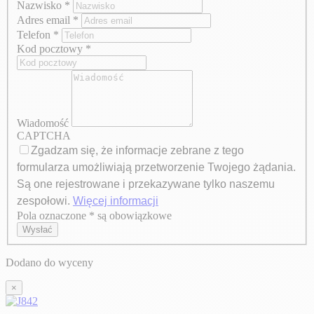
Nazwisko
*
Adres email
*
Telefon
*
Kod pocztowy
*
Wiadomość
CAPTCHA
Zgadzam się, że informacje zebrane z tego
formularza umożliwiają przetworzenie Twojego żądania.
Są one rejestrowane i przekazywane tylko naszemu
zespołowi.
Więcej informacji
Pola oznaczone * są obowiązkowe
Axeptio consent
Wysłać
Dodano do wyceny
×