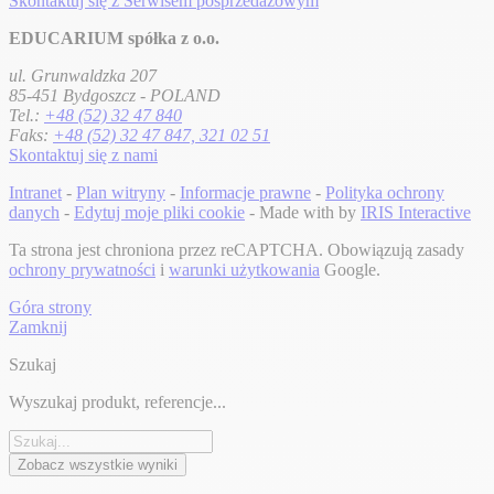
Skontaktuj się z Serwisem posprzedażowym
EDUCARIUM spółka z o.o.
ul. Grunwaldzka 207
85-451 Bydgoszcz - POLAND
Tel.:
+48 (52) 32 47 840
Faks:
+48 (52) 32 47 847, 321 02 51
Skontaktuj się z nami
Intranet
-
Plan witryny
-
Informacje prawne
-
Polityka ochrony
danych
-
Edytuj moje pliki cookie
- Made with
by
IRIS Interactive
Ta strona jest chroniona przez reCAPTCHA. Obowiązują zasady
ochrony prywatności
i
warunki użytkowania
Google.
Góra strony
Zamknij
Szukaj
Wyszukaj produkt, referencje...
Zobacz wszystkie wyniki