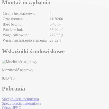
Montaż urządzenia
Liczba instalatorów :
2
Czas montażu :
11:30:00
Ilość betonu :
0,40 m³
Powierzchnia :
36,00 m²
Waga całkowita :
277,95 g
Waga najcięższego elementu :
28,52 g
Wskaźniki środowiskowe
Możliwość naprawy
9,43
/10
Pobrania
Specyfikacja techniczna
Specyfikacja materiałowa
Obraz JPEG