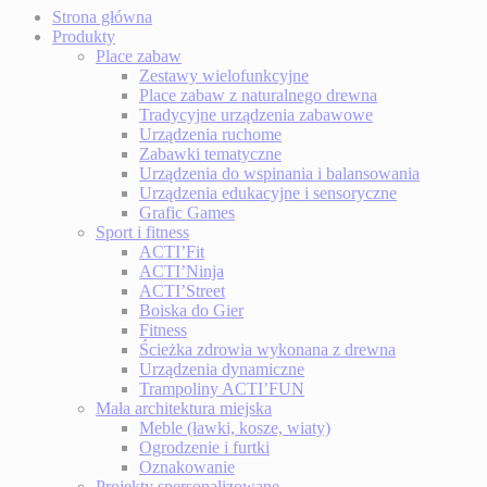
Strona główna
Produkty
Place zabaw
Zestawy wielofunkcyjne
Place zabaw z naturalnego drewna
Tradycyjne urządzenia zabawowe
Urządzenia ruchome
Zabawki tematyczne
Urządzenia do wspinania i balansowania
Urządzenia edukacyjne i sensoryczne
Grafic Games
Sport i fitness
ACTI’Fit
ACTI’Ninja
ACTI’Street
Boiska do Gier
Fitness
Ścieżka zdrowia wykonana z drewna
Urządzenia dynamiczne
Trampoliny ACTI’FUN
Mała architektura miejska
Meble (ławki, kosze, wiaty)
Ogrodzenie i furtki
Oznakowanie
Projekty spersonalizowane