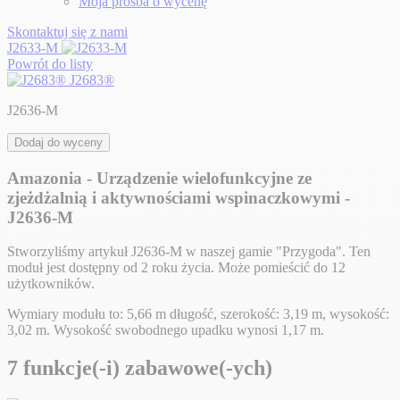
Moja prośba o wycenę
Skontaktuj się z nami
J2633-M
Powrót do listy
J2683®
J2636-M
Dodaj do wyceny
Amazonia - Urządzenie wielofunkcyjne ze
zjeżdżalnią i aktywnościami wspinaczkowymi -
J2636-M
Stworzyliśmy artykuł J2636-M w naszej gamie "Przygoda". Ten
moduł jest dostępny od 2 roku życia. Może pomieścić do 12
użytkowników.
Wymiary modułu to: 5,66 m długość, szerokość: 3,19 m, wysokość:
3,02 m. Wysokość swobodnego upadku wynosi 1,17 m.
7 funkcje(-i) zabawowe(-ych)