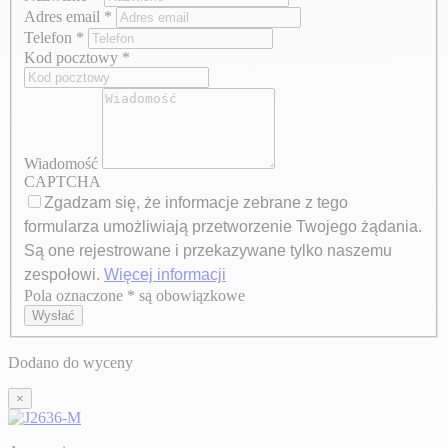
Adres email
*
Telefon
*
Kod pocztowy
*
Wiadomość
CAPTCHA
Zgadzam się, że informacje zebrane z tego
formularza umożliwiają przetworzenie Twojego żądania.
Są one rejestrowane i przekazywane tylko naszemu
zespołowi.
Więcej informacji
Pola oznaczone * są obowiązkowe
Axeptio consent
Wysłać
Dodano do wyceny
×