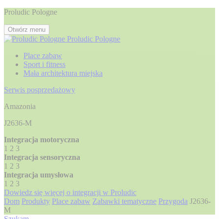
Proludic Pologne
Otwórz menu
Proludic Pologne
Place zabaw
Sport i fitness
Mała architektura miejska
Serwis posprzedażowy
Amazonia
J2636-M
Integracja motoryczna
1
2
3
Integracja sensoryczna
1
2
3
Integracja umysłowa
1
2
3
Dowiedz się więcej o integracji w Proludic
Dom
Produkty
Place zabaw
Zabawki tematyczne
Przygoda
J2636-
M
Szukam