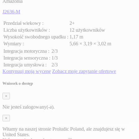
Amazonia
J2636-M
Przedział wiekowy :
2+
Liczba użytkowników :
12 użytkowników
Wysokość swobodnego upadku :
1,17 m
Wymiary :
5,66 × 3,19 × 3,02 m
Integracja motoryczna :
2/3
Integracja sensoryczna :
1/3
Integracja umysłowa :
2/3
Kontynuuj moją wycenę
Zobacz moje zapytanie ofertowe
Wniosek o dostęp
×
Nie jesteś zalogowany(-a).
×
Witamy na naszej stronie Proludic Poland, ale znajdujesz się w
United States.