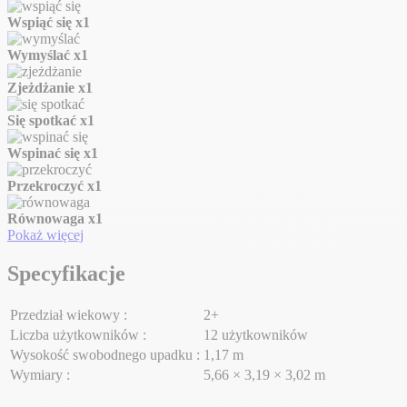
Wspiąć się
x1
Wymyślać
x1
Zjeżdżanie
x1
Się spotkać
x1
Wspinać się
x1
Przekroczyć
x1
Równowaga
x1
Pokaż więcej
Specyfikacje
Przedział wiekowy :
2+
Liczba użytkowników :
12 użytkowników
Wysokość swobodnego upadku :
1,17 m
Wymiary :
5,66 × 3,19 × 3,02 m