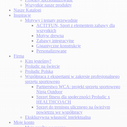
Wszystkie nasze produkty
Nasze Katalogi
Inspiracje
Motywy i tematy przewodnie
ACTI’FUN, Sport z elementem zabawy dla
wszystkich
Motyw drewna
Zabawy integracyjne
Gigantyczne konstrukcje
Personalizowane
Firma
Kim jesteśmy?
Proludic na świecie
Proludic Polska
Współpraca z ekspertami w zakresie profesjonalnego
sprzętu sportowego
Partnerstwo WCA: projekt sprzętu sportowego
Ninja Outdoor
Sprzęt fitness dla społeczności Proludic x
HEALTHCOACH
Sprzęt do treningu ulicznego na świeżym
powietrzu we współpracy
Ekskluzywna własność intelektualna
Moje konto