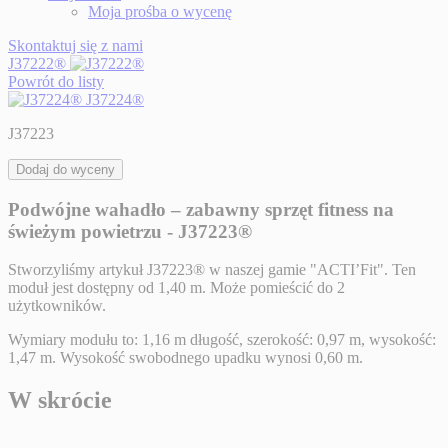
Moja prośba o wycenę
Skontaktuj się z nami
J37222®
Powrót do listy
J37224®
J37223
Dodaj do wyceny
Podwójne wahadło – zabawny sprzęt fitness na
świeżym powietrzu - J37223®
Stworzyliśmy artykuł J37223® w naszej gamie "ACTI’Fit". Ten
moduł jest dostępny od 1,40 m. Może pomieścić do 2
użytkowników.
Wymiary modułu to: 1,16 m długość, szerokość: 0,97 m, wysokość:
1,47 m. Wysokość swobodnego upadku wynosi 0,60 m.
W skrócie