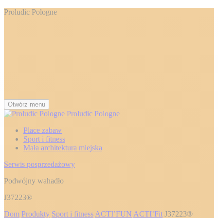
Proludic Pologne
Otwórz menu
Proludic Pologne
Place zabaw
Sport i fitness
Mała architektura miejska
Serwis posprzedażowy
Podwójny wahadło
J37223®
Dom
Produkty
Sport i fitness
ACTI’FUN
ACTI’Fit
J37223®