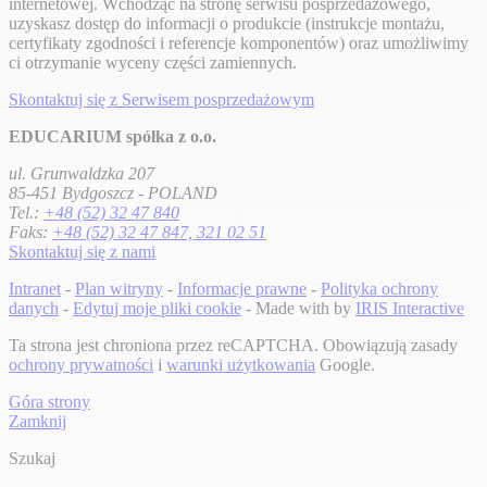
internetowej. Wchodząc na stronę serwisu posprzedażowego,
uzyskasz dostęp do informacji o produkcie (instrukcje montażu,
certyfikaty zgodności i referencje komponentów) oraz umożliwimy
ci otrzymanie wyceny części zamiennych.
Skontaktuj się z Serwisem posprzedażowym
EDUCARIUM spółka z o.o.
ul. Grunwaldzka 207
85-451 Bydgoszcz - POLAND
Tel.:
+48 (52) 32 47 840
Faks:
+48 (52) 32 47 847, 321 02 51
Skontaktuj się z nami
Intranet
-
Plan witryny
-
Informacje prawne
-
Polityka ochrony
danych
-
Edytuj moje pliki cookie
- Made with
by
IRIS Interactive
Ta strona jest chroniona przez reCAPTCHA. Obowiązują zasady
ochrony prywatności
i
warunki użytkowania
Google.
Góra strony
Zamknij
Szukaj