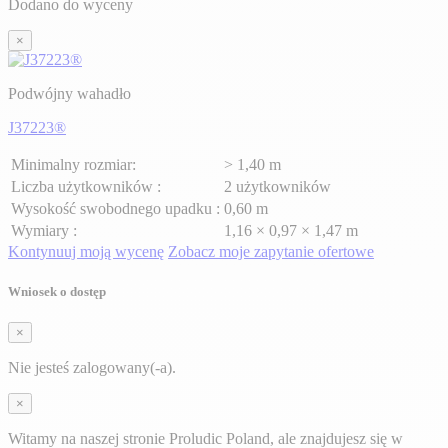
Dodano do wyceny
×
Podwójny wahadło
J37223®
Minimalny rozmiar:
> 1,40 m
Liczba użytkowników :
2 użytkowników
Wysokość swobodnego upadku :
0,60 m
Wymiary :
1,16 × 0,97 × 1,47 m
Kontynuuj moją wycenę
Zobacz moje zapytanie ofertowe
Wniosek o dostęp
×
Nie jesteś zalogowany(-a).
×
Witamy na naszej stronie Proludic Poland, ale znajdujesz się w