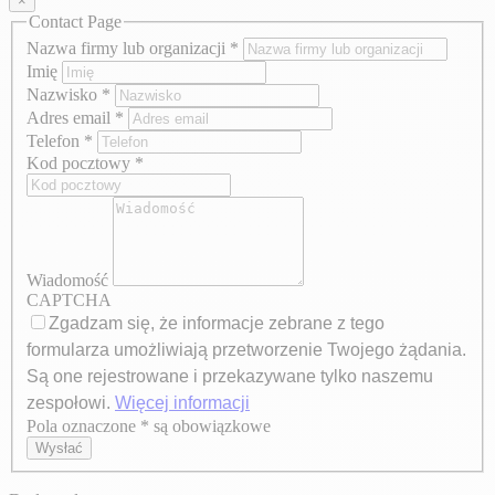
×
Contact Page
Nazwa firmy lub organizacji
*
Imię
Nazwisko
*
Adres email
*
Telefon
*
Kod pocztowy
*
Wiadomość
CAPTCHA
Zgadzam się, że informacje zebrane z tego
formularza umożliwiają przetworzenie Twojego żądania.
Są one rejestrowane i przekazywane tylko naszemu
zespołowi.
Więcej informacji
Pola oznaczone * są obowiązkowe
Axeptio consent
Wysłać