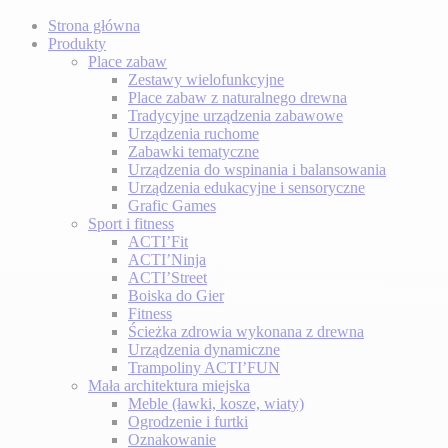
Strona główna
Produkty
Place zabaw
Zestawy wielofunkcyjne
Place zabaw z naturalnego drewna
Tradycyjne urządzenia zabawowe
Urządzenia ruchome
Zabawki tematyczne
Urządzenia do wspinania i balansowania
Urządzenia edukacyjne i sensoryczne
Grafic Games
Sport i fitness
ACTI’Fit
ACTI’Ninja
ACTI’Street
Boiska do Gier
Fitness
Ścieżka zdrowia wykonana z drewna
Urządzenia dynamiczne
Trampoliny ACTI’FUN
Mała architektura miejska
Meble (ławki, kosze, wiaty)
Ogrodzenie i furtki
Oznakowanie