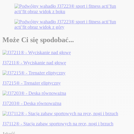
Może Ci się spodobać...
J37211® - Wyciskanie nad głowę
J37215® - Trenażer eliptyczny
J37203® - Deska równoważna
J37112® - Stacja zabaw sportowych na ręce, nogi i brzuch
Jakość