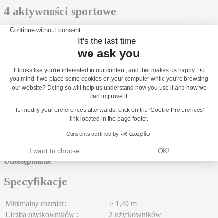
4 aktywności sportowe
Balansowanie
x2
Wahadło
x2
4 aktywności sportowe
Aplikacja ACTI'FUN
Odczucia
Progresywność
Udostępnianie
Specyfikacje
Minimalny rozmiar:
> 1,40 m
Liczba użytkowników :
2 użytkowników