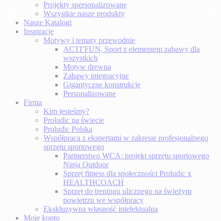
Projekty spersonalizowane
Wszystkie nasze produkty
Nasze Katalogi
Inspiracje
Motywy i tematy przewodnie
ACTI’FUN, Sport z elementem zabawy dla
wszystkich
Motyw drewna
Zabawy integracyjne
Gigantyczne konstrukcje
Personalizowane
Firma
Kim jesteśmy?
Proludic na świecie
Proludic Polska
Współpraca z ekspertami w zakresie profesjonalnego
sprzętu sportowego
Partnerstwo WCA: projekt sprzętu sportowego
Ninja Outdoor
Sprzęt fitness dla społeczności Proludic x
HEALTHCOACH
Sprzęt do treningu ulicznego na świeżym
powietrzu we współpracy
Ekskluzywna własność intelektualna
Moje konto