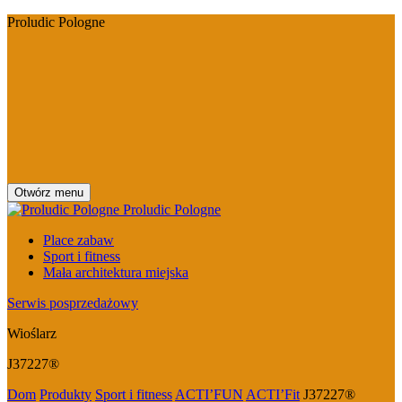
Proludic Pologne
Otwórz menu
Proludic Pologne
Place zabaw
Sport i fitness
Mała architektura miejska
Serwis posprzedażowy
Wioślarz
J37227®
Dom
Produkty
Sport i fitness
ACTI’FUN
ACTI’Fit
J37227®