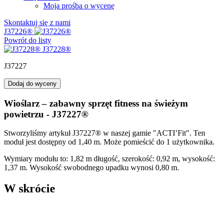
Moja prośba o wycenę
Skontaktuj się z nami
J37226®
Powrót do listy
J37228®
J37227
Dodaj do wyceny
Wioślarz – zabawny sprzęt fitness na świeżym
powietrzu - J37227®
Stworzyliśmy artykuł J37227® w naszej gamie "ACTI’Fit". Ten
moduł jest dostępny od 1,40 m. Może pomieścić do 1 użytkownika.
Wymiary modułu to: 1,82 m długość, szerokość: 0,92 m, wysokość:
1,37 m. Wysokość swobodnego upadku wynosi 0,80 m.
W skrócie