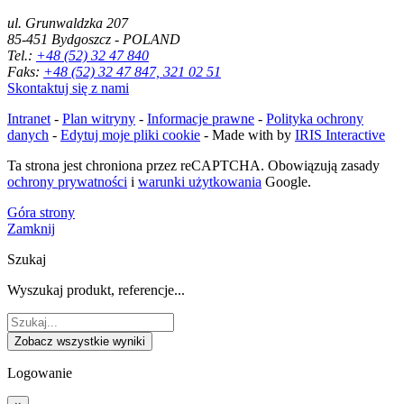
ul. Grunwaldzka 207
85-451 Bydgoszcz - POLAND
Tel.:
+48 (52) 32 47 840
Faks:
+48 (52) 32 47 847, 321 02 51
Skontaktuj się z nami
Intranet
-
Plan witryny
-
Informacje prawne
-
Polityka ochrony
danych
-
Edytuj moje pliki cookie
- Made with
by
IRIS Interactive
Ta strona jest chroniona przez reCAPTCHA. Obowiązują zasady
ochrony prywatności
i
warunki użytkowania
Google.
Góra strony
Zamknij
Szukaj
Wyszukaj produkt, referencje...
Zobacz wszystkie wyniki
Logowanie