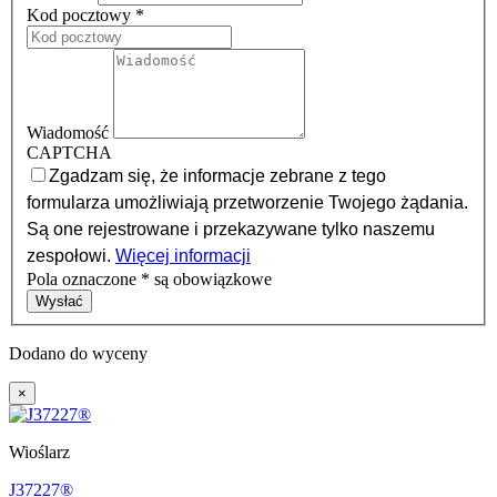
Kod pocztowy
*
Wiadomość
CAPTCHA
Zgadzam się, że informacje zebrane z tego
formularza umożliwiają przetworzenie Twojego żądania.
Są one rejestrowane i przekazywane tylko naszemu
zespołowi.
Więcej informacji
Pola oznaczone * są obowiązkowe
Axeptio consent
Wysłać
Dodano do wyceny
×
Wioślarz
J37227®