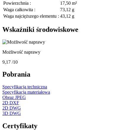
Powierzchnia :
17,50 m²
Waga całkowita :
73,12 g
Waga najcięższego elementu :
43,12 g
Wskaźniki środowiskowe
Możliwość naprawy
9,17
/10
Pobrania
Specyfikacja techniczna
Specyfikacja materiałowa
Obraz JPEG
2D DXF
2D DWG
3D DWG
Certyfikaty