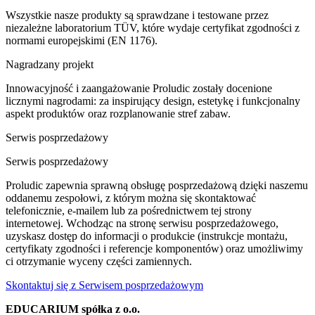
Wszystkie nasze produkty są sprawdzane i testowane przez
niezależne laboratorium TÜV, które wydaje certyfikat zgodności z
normami europejskimi (EN 1176).
Nagradzany projekt
Innowacyjność i zaangażowanie Proludic zostały docenione
licznymi nagrodami: za inspirujący design, estetykę i funkcjonalny
aspekt produktów oraz rozplanowanie stref zabaw.
Serwis posprzedażowy
Serwis posprzedażowy
Proludic zapewnia sprawną obsługę posprzedażową dzięki naszemu
oddanemu zespołowi, z którym można się skontaktować
telefonicznie, e-mailem lub za pośrednictwem tej strony
internetowej. Wchodząc na stronę serwisu posprzedażowego,
uzyskasz dostęp do informacji o produkcie (instrukcje montażu,
certyfikaty zgodności i referencje komponentów) oraz umożliwimy
ci otrzymanie wyceny części zamiennych.
Skontaktuj się z Serwisem posprzedażowym
EDUCARIUM spółka z o.o.