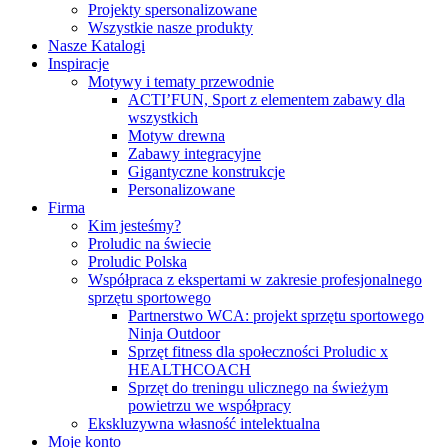
Projekty spersonalizowane
Wszystkie nasze produkty
Nasze Katalogi
Inspiracje
Motywy i tematy przewodnie
ACTI’FUN, Sport z elementem zabawy dla
wszystkich
Motyw drewna
Zabawy integracyjne
Gigantyczne konstrukcje
Personalizowane
Firma
Kim jesteśmy?
Proludic na świecie
Proludic Polska
Współpraca z ekspertami w zakresie profesjonalnego
sprzętu sportowego
Partnerstwo WCA: projekt sprzętu sportowego
Ninja Outdoor
Sprzęt fitness dla społeczności Proludic x
HEALTHCOACH
Sprzęt do treningu ulicznego na świeżym
powietrzu we współpracy
Ekskluzywna własność intelektualna
Moje konto