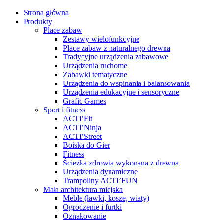
Strona główna
Produkty
Place zabaw
Zestawy wielofunkcyjne
Place zabaw z naturalnego drewna
Tradycyjne urządzenia zabawowe
Urządzenia ruchome
Zabawki tematyczne
Urządzenia do wspinania i balansowania
Urządzenia edukacyjne i sensoryczne
Grafic Games
Sport i fitness
ACTI’Fit
ACTI’Ninja
ACTI’Street
Boiska do Gier
Fitness
Ścieżka zdrowia wykonana z drewna
Urządzenia dynamiczne
Trampoliny ACTI’FUN
Mała architektura miejska
Meble (ławki, kosze, wiaty)
Ogrodzenie i furtki
Oznakowanie