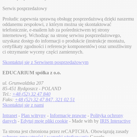
Serwis posprzedażowy
Proludic zapewnia sprawną obsługę posprzedażową dzięki naszemu
oddanemu zespołowi, z którym można się skontaktować
telefonicznie, e-mailem lub za pośrednictwem tej strony
internetowej. Wchodząc na stronę serwisu posprzedażowego,
uzyskasz dostęp do informacji o produkcie (instrukcje montażu,
certyfikaty zgodności i referencje komponentów) oraz umożliwimy
ci otrzymanie wyceny części zamiennych.
Skontaktuj się z Serwisem posprzedażowym
EDUCARIUM spółka z o.o.
ul. Grunwaldzka 207
85-451 Bydgoszcz - POLAND
Tel.:
+48 (52) 32 47 840
Faks:
+48 (52) 32 47 847, 321 02 51
Skontaktuj się z nami
Intranet
-
Plan witryny
-
Informacje prawne
-
Polityka ochrony
danych
-
Edytuj moje pliki cookie
- Made with
by
IRIS Interactive
Ta strona jest chroniona przez reCAPTCHA. Obowiązują zasady
ochrony prywatności
i
warunki użytkowania
Google.