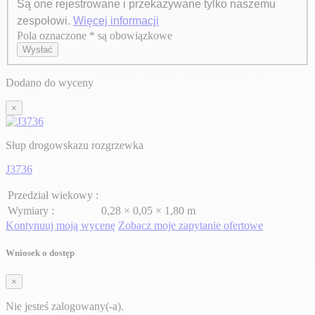
Są one rejestrowane i przekazywane tylko naszemu
zespołowi.
Więcej informacji
Pola oznaczone * są obowiązkowe
Axeptio consent
Wysłać
Dodano do wyceny
×
Słup drogowskazu rozgrzewka
J3736
Przedział wiekowy :
Wymiary :
0,28 × 0,05 × 1,80 m
Kontynuuj moją wycenę
Zobacz moje zapytanie ofertowe
Wniosek o dostęp
×
Nie jesteś zalogowany(-a).