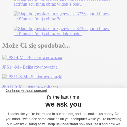
Może Ci się spodobać...
JPS14-M - Belka równoważna
JPS11-S-M - Seniorowe drążki
J5910® - Slackline
JPS13-S-M - Seniorowa ławka do brzuszków