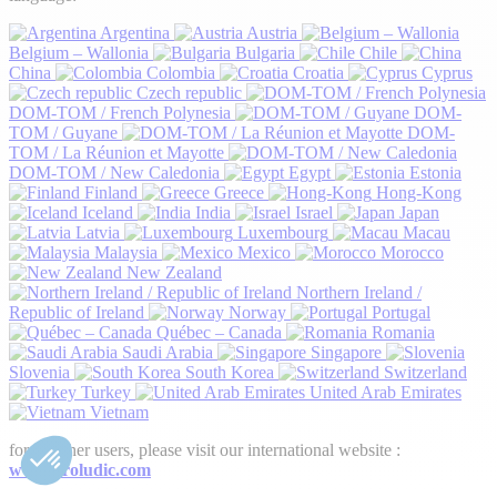
Argentina
Austria
Belgium – Wallonia
Bulgaria
Chile
China
Colombia
Croatia
Cyprus
Czech republic
DOM-TOM / French Polynesia
DOM-
TOM / Guyane
DOM-
TOM / La Réunion et Mayotte
DOM-TOM / New Caledonia
Egypt
Estonia
Finland
Greece
Hong-Kong
Iceland
India
Israel
Japan
Latvia
Luxembourg
Macau
Malaysia
Mexico
Morocco
New Zealand
Northern Ireland /
Republic of Ireland
Norway
Portugal
Québec – Canada
Romania
Saudi Arabia
Singapore
Slovenia
South Korea
Switzerland
Turkey
United Arab Emirates
Vietnam
for all other users, please visit our international website :
www.proludic.com