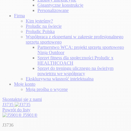
Gigantyczne konstrukcje
Personalizowane
Firma
Kim jesteśmy?
Proludic na świecie
Proludic Polska
Współpraca z ekspertami w zakresie profesjonalnego
sprzętu sportowego
Partnerstwo WCA: projekt sprzętu sportowego
Ninja Outdoor
Sprzęt fitness dla społeczności Proludic x
HEALTHCOACH
Sprzęt do treningu ulicznego na świeżym
powietrzu we współpracy
Ekskluzywna własność intelektualna
Moje konto
Moja prośba o wycenę
Skontaktuj się z nami
J3735
Powrót do listy
J5901®
J3736