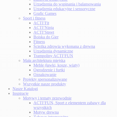
Urządzenia do wspinania i balansowania
Urządzenia edukacyjne i sensoryczne
Grafic Games
Sport i fitness
ACTI’Fit
ACTI’Ninja
ACTI’Street
Boiska do Gier
Fitness
Ścieżka zdrowia wykonana z drewna
Urządzenia dynamiczne
Trampoliny ACTI’FUN
Mała architektura miejska
Meble (ławki, kosze, wiaty)
Ogrodzenie i furtki
Oznakowanie
Projekty spersonalizowane
Wszystkie nasze produkty
Nasze Katalogi
Inspiracje
Motywy i tematy przewodnie
ACTI’FUN, Sport z elementem zabawy dla
wszystkich
Motyw drewna
Zabawy integracyjne