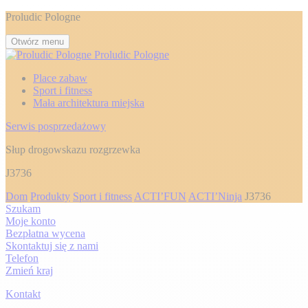
Proludic Pologne
Otwórz menu
Proludic Pologne
Place zabaw
Sport i fitness
Mała architektura miejska
Serwis posprzedażowy
Słup drogowskazu rozgrzewka
J3736
Dom
Produkty
Sport i fitness
ACTI’FUN
ACTI’Ninja
J3736
Szukam
Moje konto
Bezpłatna wycena
Skontaktuj się z nami
Telefon
Zmień kraj
Kontakt