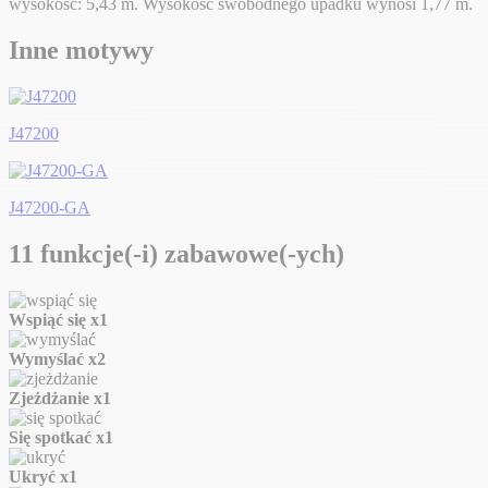
wysokość: 5,43 m. Wysokość swobodnego upadku wynosi 1,77 m.
Inne motywy
J47200
J47200-GA
11 funkcje(-i) zabawowe(-ych)
Wspiąć się
x1
Wymyślać
x2
Zjeżdżanie
x1
Się spotkać
x1
Ukryć
x1