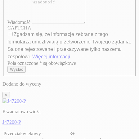
Wiadomość
CAPTCHA
Zgadzam się, że informacje zebrane z tego
formularza umożliwiają przetworzenie Twojego żądania.
Są one rejestrowane i przekazywane tylko naszemu
zespołowi.
Więcej informacji
Pola oznaczone * są obowiązkowe
Axeptio consent
Wysłać
Dodano do wyceny
×
Kwadratowa wieża
J47200-P
Przedział wiekowy :
3+