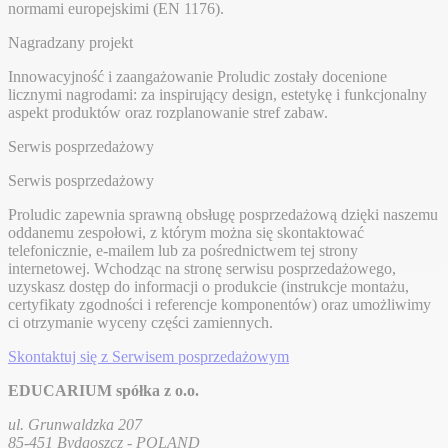
normami europejskimi (EN 1176).
Nagradzany projekt
Innowacyjność i zaangażowanie Proludic zostały docenione
licznymi nagrodami: za inspirujący design, estetykę i funkcjonalny
aspekt produktów oraz rozplanowanie stref zabaw.
Serwis posprzedażowy
Serwis posprzedażowy
Proludic zapewnia sprawną obsługę posprzedażową dzięki naszemu
oddanemu zespołowi, z którym można się skontaktować
telefonicznie, e-mailem lub za pośrednictwem tej strony
internetowej. Wchodząc na stronę serwisu posprzedażowego,
uzyskasz dostęp do informacji o produkcie (instrukcje montażu,
certyfikaty zgodności i referencje komponentów) oraz umożliwimy
ci otrzymanie wyceny części zamiennych.
Skontaktuj się z Serwisem posprzedażowym
EDUCARIUM spółka z o.o.
ul. Grunwaldzka 207
85-451 Bydgoszcz - POLAND