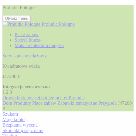
Proludic Pologne
Otwórz menu
Proludic Pologne
Place zabaw
Sport i fitness
Mała architektura miejska
Serwis posprzedażowy
Kwadratowa wieża
J47200-P
Integracja sensoryczna
1
2
3
Dowiedz się więcej o integracji w Proludic
Dom
Produkty
Place zabaw
Zabawki tematyczne
Przygoda
J47200-
P
Szukam
Moje konto
Bezpłatna wycena
Skontaktuj się z nami
Telefon