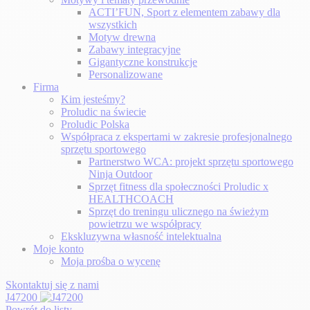
ACTI’FUN, Sport z elementem zabawy dla
wszystkich
Motyw drewna
Zabawy integracyjne
Gigantyczne konstrukcje
Personalizowane
Firma
Kim jesteśmy?
Proludic na świecie
Proludic Polska
Współpraca z ekspertami w zakresie profesjonalnego
sprzętu sportowego
Partnerstwo WCA: projekt sprzętu sportowego
Ninja Outdoor
Sprzęt fitness dla społeczności Proludic x
HEALTHCOACH
Sprzęt do treningu ulicznego na świeżym
powietrzu we współpracy
Ekskluzywna własność intelektualna
Moje konto
Moja prośba o wycenę
Skontaktuj się z nami
J47200
Powrót do listy