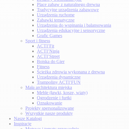
Place zabaw z naturalnego drewna
Tradycyjne urządzenia zabawowe
Urządzenia ruchome
Zabawki tematyczne
Urządzenia do wspinania i balansowania
Urządzenia edukacyjne i sensoryczne
Grafic Games
Sport i fitness
ACTI’Fit
ACTI’Ninja
ACTI’Street
Boiska do Gier
Fitness
Ścieżka zdrowia wykonana z drewna
Urządzenia dynamiczne
Trampoliny ACTI’FUN
Mała architektura miejska
Meble (ławki, kosze, wiaty)
Ogrodzenie i furtki
Oznakowanie
Projekty spersonalizowane
Wszystkie nasze produkty
Nasze Katalogi
Inspiracje
Motywy i tematy przewodnie