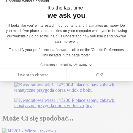
standardowej ofercie posiadają certyfikaty niezależnego
laboratorium.
Może Ci się spodobać...