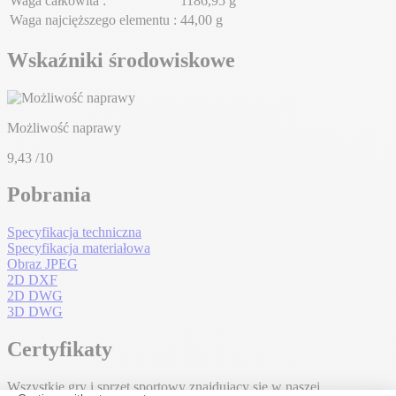
Waga całkowita :
1186,95 g
Waga najcięższego elementu :
44,00 g
Wskaźniki środowiskowe
Możliwość naprawy
9,43
/10
Pobrania
Specyfikacja techniczna
Specyfikacja materiałowa
Obraz JPEG
2D DXF
2D DWG
3D DWG
Certyfikaty
Wszystkie gry i sprzęt sportowy znajdujący się w naszej