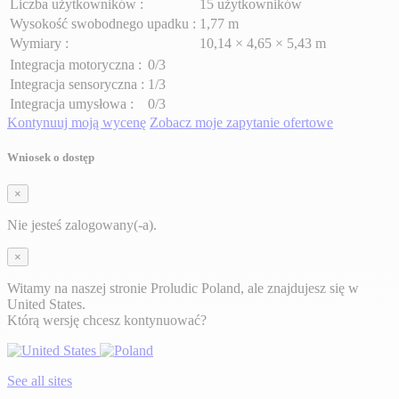
Liczba użytkowników :
15 użytkowników
Wysokość swobodnego upadku :
1,77 m
Wymiary :
10,14 × 4,65 × 5,43 m
Integracja motoryczna :
0/3
Integracja sensoryczna :
1/3
Integracja umysłowa :
0/3
Kontynuuj moją wycenę
Zobacz moje zapytanie ofertowe
Wniosek o dostęp
×
Nie jesteś zalogowany(-a).
×
Witamy na naszej stronie Proludic Poland, ale znajdujesz się w
United States.
Którą wersję chcesz kontynuować?
See all sites