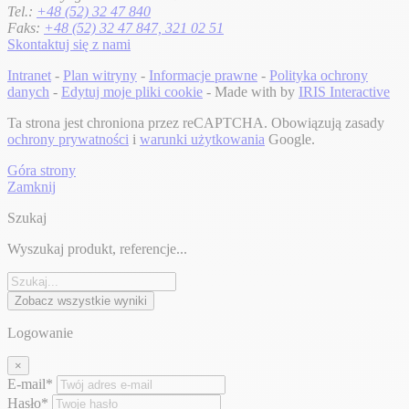
Tel.:
+48 (52) 32 47 840
Faks:
+48 (52) 32 47 847, 321 02 51
Skontaktuj się z nami
Intranet
-
Plan witryny
-
Informacje prawne
-
Polityka ochrony
danych
-
Edytuj moje pliki cookie
- Made with
by
IRIS Interactive
Ta strona jest chroniona przez reCAPTCHA. Obowiązują zasady
ochrony prywatności
i
warunki użytkowania
Google.
Góra strony
Zamknij
Szukaj
Wyszukaj produkt, referencje...
Zobacz wszystkie wyniki
Logowanie
×
E-mail*
Hasło*