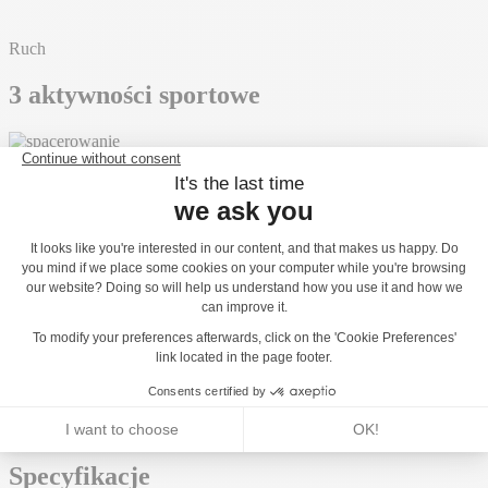
Ruch
3 aktywności sportowe
Spacerowanie
x1
Balansowanie
x1
Bieg
x1
3 aktywności sportowe
Aplikacja ACTI'FUN
Odczucia
Progresywność
Specyfikacje