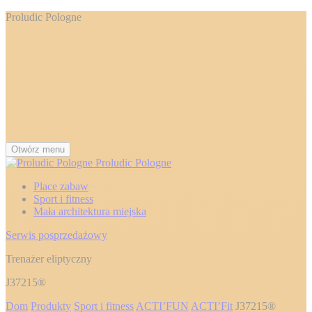
Proludic Pologne
Otwórz menu
Proludic Pologne
Place zabaw
Sport i fitness
Mała architektura miejska
Serwis posprzedażowy
Trenażer eliptyczny
J37215®
Dom
Produkty
Sport i fitness
ACTI’FUN
ACTI’Fit
J37215®