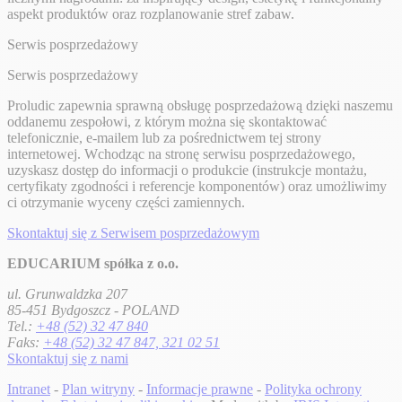
aspekt produktów oraz rozplanowanie stref zabaw.
Serwis posprzedażowy
Serwis posprzedażowy
Proludic zapewnia sprawną obsługę posprzedażową dzięki naszemu
oddanemu zespołowi, z którym można się skontaktować
telefonicznie, e-mailem lub za pośrednictwem tej strony
internetowej. Wchodząc na stronę serwisu posprzedażowego,
uzyskasz dostęp do informacji o produkcie (instrukcje montażu,
certyfikaty zgodności i referencje komponentów) oraz umożliwimy
ci otrzymanie wyceny części zamiennych.
Skontaktuj się z Serwisem posprzedażowym
EDUCARIUM spółka z o.o.
ul. Grunwaldzka 207
85-451 Bydgoszcz - POLAND
Tel.:
+48 (52) 32 47 840
Faks:
+48 (52) 32 47 847, 321 02 51
Skontaktuj się z nami
Intranet
-
Plan witryny
-
Informacje prawne
-
Polityka ochrony