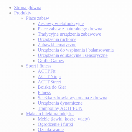
Strona główna
Produkty
Place zabaw
Zestawy wielofunkcyjne
Place zabaw z naturalnego drewna
Tradycyjne urządzenia zabawowe
Urządzenia ruchome
Zabawki tematyczne
Urządzenia do wspinania i balansowania
Urządzenia edukacyjne i sensoryczne
Grafic Games
Sport i fitness
ACTI’Fit
ACTI’Ninja
ACTI’Street
Boiska do Gier
Fitness
Ścieżka zdrowia wykonana z drewna
Urządzenia dynamiczne
Trampoliny ACTI’FUN
Mała architektura miejska
Meble (ławki, kosze, wiaty)
Ogrodzenie i furtki
Oznakowanie