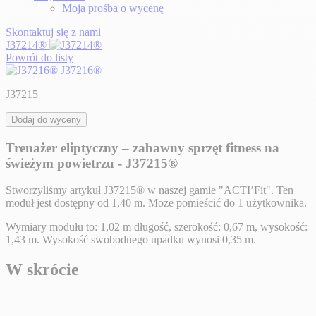
Moja prośba o wycenę
Skontaktuj się z nami
J37214®
Powrót do listy
J37216®
J37215
Dodaj do wyceny
Trenażer eliptyczny – zabawny sprzęt fitness na
świeżym powietrzu - J37215®
Stworzyliśmy artykuł J37215® w naszej gamie "ACTI’Fit". Ten
moduł jest dostępny od 1,40 m. Może pomieścić do 1 użytkownika.
Wymiary modułu to: 1,02 m długość, szerokość: 0,67 m, wysokość:
1,43 m. Wysokość swobodnego upadku wynosi 0,35 m.
W skrócie