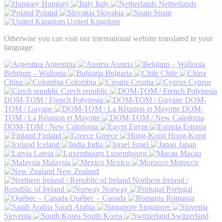
Hungary
Italy
Netherlands
Poland
Slovakia
Spain
United Kingdom
Otherwise you can visit our international website translated in your
language:
Argentina
Austria
Belgium – Wallonia
Bulgaria
Chile
China
Colombia
Croatia
Cyprus
Czech republic
DOM-TOM / French Polynesia
DOM-
TOM / Guyane
DOM-
TOM / La Réunion et Mayotte
DOM-TOM / New Caledonia
Egypt
Estonia
Finland
Greece
Hong-Kong
Iceland
India
Israel
Japan
Latvia
Luxembourg
Macau
Malaysia
Mexico
Morocco
New Zealand
Northern Ireland /
Republic of Ireland
Norway
Portugal
Québec – Canada
Romania
Saudi Arabia
Singapore
Slovenia
South Korea
Switzerland