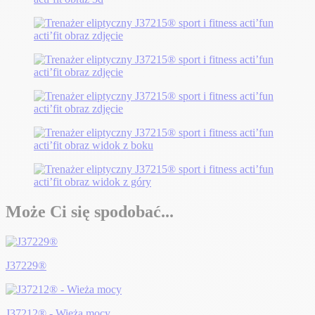
Może Ci się spodobać...
J37229®
J37212® - Wieża mocy