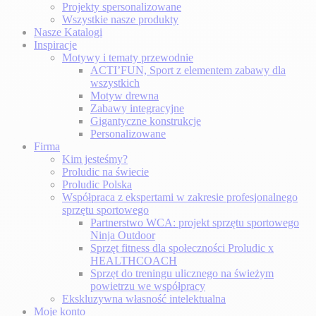
Projekty spersonalizowane
Wszystkie nasze produkty
Nasze Katalogi
Inspiracje
Motywy i tematy przewodnie
ACTI’FUN, Sport z elementem zabawy dla
wszystkich
Motyw drewna
Zabawy integracyjne
Gigantyczne konstrukcje
Personalizowane
Firma
Kim jesteśmy?
Proludic na świecie
Proludic Polska
Współpraca z ekspertami w zakresie profesjonalnego
sprzętu sportowego
Partnerstwo WCA: projekt sprzętu sportowego
Ninja Outdoor
Sprzęt fitness dla społeczności Proludic x
HEALTHCOACH
Sprzęt do treningu ulicznego na świeżym
powietrzu we współpracy
Ekskluzywna własność intelektualna
Moje konto