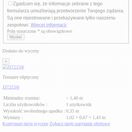
Zgadzam się, że informacje zebrane z tego
formularza umożliwiają przetworzenie Twojego żądania.
Są one rejestrowane i przekazywane tylko naszemu
zespołowi.
Więcej informacji
Pola oznaczone * są obowiązkowe
Axeptio consent
Wysłać
Dodano do wyceny
×
Trenażer eliptyczny
J37215®
Minimalny rozmiar:
> 1,40 m
Liczba użytkowników :
1 użytkownik
Wysokość swobodnego upadku :
0,35 m
Wymiary :
1,02 × 0,67 × 1,43 m
Kontynuuj moją wycenę
Zobacz moje zapytanie ofertowe