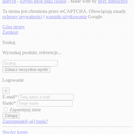
danych
-
Edytuj moje pliki cookie
- Made with
by
IRIS Interactive
Ta strona jest chroniona przez reCAPTCHA. Obowiązują zasady
ochrony prywatności
i
warunki użytkowania
Google.
Góra strony
Zamknij
Szukaj
Wyszukaj produkt, referencje...
Zobacz wszystkie wyniki
Logowanie
×
E-mail*
Hasło*
Zapamiętaj mnie
Zaloguj
Zapomniałeś(-aś) hasła?
Stwórz konto