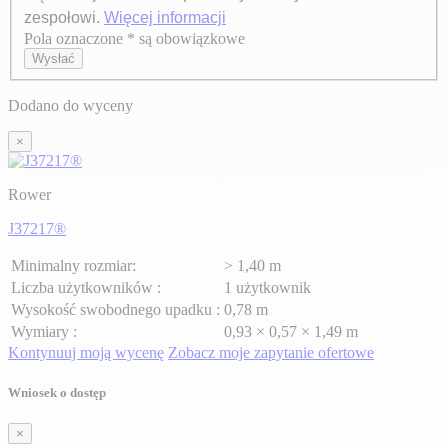
zespołowi.
Więcej informacji
Pola oznaczone * są obowiązkowe
Axeptio consent
Wysłać
Dodano do wyceny
×
Rower
J37217®
Minimalny rozmiar:
> 1,40 m
Liczba użytkowników :
1 użytkownik
Wysokość swobodnego upadku :
0,78 m
Wymiary :
0,93 × 0,57 × 1,49 m
Kontynuuj moją wycenę
Zobacz moje zapytanie ofertowe
Wniosek o dostęp
×