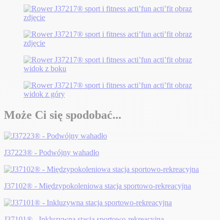
Może Ci się spodobać...
J37223® - Podwójny wahadło
J37102® - Międzypokoleniowa stacja sportowo-rekreacyjna
J37101® - Inkluzywna stacja sportowo-rekreacyjna