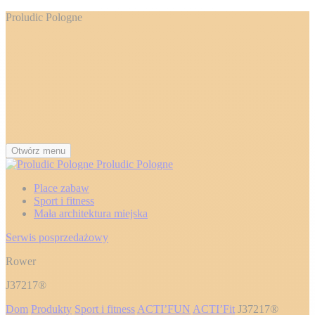
Proludic Pologne
Otwórz menu
Proludic Pologne
Place zabaw
Sport i fitness
Mała architektura miejska
Serwis posprzedażowy
Rower
J37217®
Dom
Produkty
Sport i fitness
ACTI’FUN
ACTI’Fit
J37217®