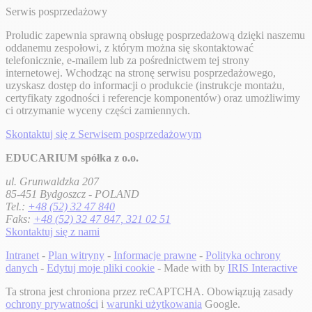
Serwis posprzedażowy
Proludic zapewnia sprawną obsługę posprzedażową dzięki naszemu
oddanemu zespołowi, z którym można się skontaktować
telefonicznie, e-mailem lub za pośrednictwem tej strony
internetowej. Wchodząc na stronę serwisu posprzedażowego,
uzyskasz dostęp do informacji o produkcie (instrukcje montażu,
certyfikaty zgodności i referencje komponentów) oraz umożliwimy
ci otrzymanie wyceny części zamiennych.
Skontaktuj się z Serwisem posprzedażowym
EDUCARIUM spółka z o.o.
ul. Grunwaldzka 207
85-451 Bydgoszcz - POLAND
Tel.:
+48 (52) 32 47 840
Faks:
+48 (52) 32 47 847, 321 02 51
Skontaktuj się z nami
Intranet
-
Plan witryny
-
Informacje prawne
-
Polityka ochrony
danych
-
Edytuj moje pliki cookie
- Made with
by
IRIS Interactive
Ta strona jest chroniona przez reCAPTCHA. Obowiązują zasady
ochrony prywatności
i
warunki użytkowania
Google.