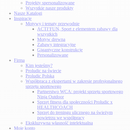
Projekty spersonalizowane
Wszystkie nasze produkty
Nasze Katalogi
Inspiracje
Motywy i tematy przewodnie
ACTI’FUN, Sport z elementem zabawy dla
wszystkich
Motyw drewna
Zabawy integracyjne
Gigantyczne konstrukcje
Personalizowane
Firma
Kim jesteśmy?
Proludic na świecie
Proludic Polska
Współpraca z ekspertami w zakresie profesjonalnego
sprzętu sportowego
Partnerstwo WCA: projekt sprzętu sportowego
Ninja Outdoor
Sprzęt fitness dla społeczności Proludic x
HEALTHCOACH
Sprzęt do treningu ulicznego na świeżym
powietrzu we współpracy
Ekskluzywna własność intelektualna
Moje konto