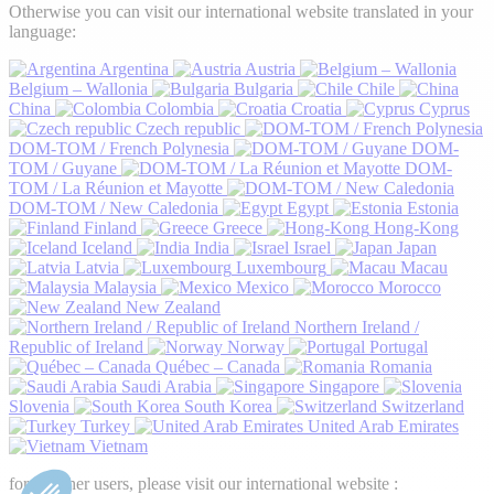
Otherwise you can visit our international website translated in your
language:
Argentina
Austria
Belgium – Wallonia
Bulgaria
Chile
China
Colombia
Croatia
Cyprus
Czech republic
DOM-TOM / French Polynesia
DOM-
TOM / Guyane
DOM-
TOM / La Réunion et Mayotte
DOM-TOM / New Caledonia
Egypt
Estonia
Finland
Greece
Hong-Kong
Iceland
India
Israel
Japan
Latvia
Luxembourg
Macau
Malaysia
Mexico
Morocco
New Zealand
Northern Ireland /
Republic of Ireland
Norway
Portugal
Québec – Canada
Romania
Saudi Arabia
Singapore
Slovenia
South Korea
Switzerland
Turkey
United Arab Emirates
Vietnam
for all other users, please visit our international website :