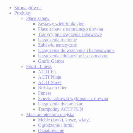
Strona główna
Produkty
Place zabaw
Zestawy wielofunkcyjne
Place zabaw z naturalnego drewna
Tradycyjne urządzenia zabawowe
Urządzenia ruchome
Zabawki tematyczne
Urządzenia do wspinania i balansowania
Urządzenia edukacyjne i sensoryczne
Grafic Games
Sport i fitness
ACTI’Fit
ACTI’Ninja
ACTI’Street
Boiska do Gier
Fitness
Ścieżka zdrowia wykonana z drewna
Urządzenia dynamiczne
Trampoliny ACTI’FUN
Mała architektura miejska
Meble (ławki, kosze, wiaty)
Ogrodzenie i furtki
Oznakowanie