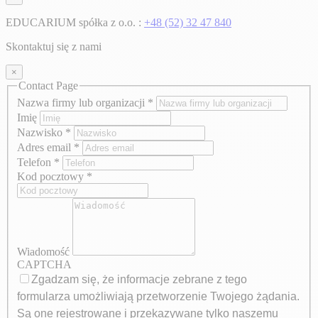
EDUCARIUM spółka z o.o. :
+48 (52) 32 47 840
Skontaktuj się z nami
×
Contact Page
Nazwa firmy lub organizacji
*
Imię
Nazwisko
*
Adres email
*
Telefon
*
Kod pocztowy
*
Wiadomość
CAPTCHA
Zgadzam się, że informacje zebrane z tego
formularza umożliwiają przetworzenie Twojego żądania.
Są one rejestrowane i przekazywane tylko naszemu