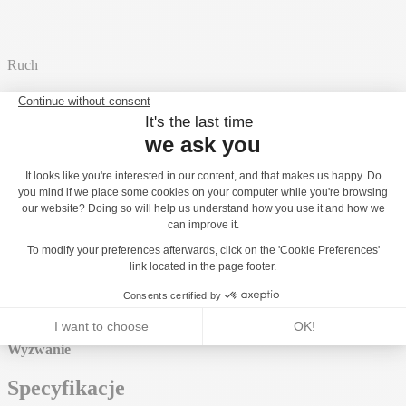
Ruch
1 aktywny sport
Pedałowanie
x1
4 aktywności sportowe
Aplikacja ACTI'FUN
Odczucia
Różnorodność
Wyzwanie
Specyfikacje