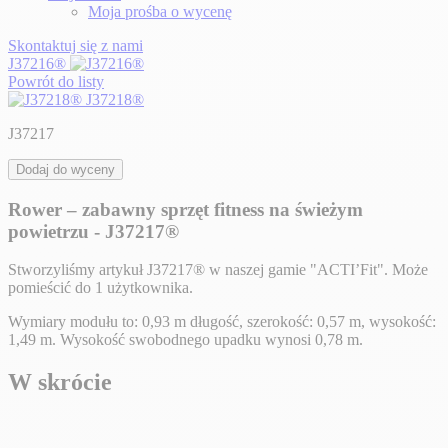
Moja prośba o wycenę
Skontaktuj się z nami
J37216®
Powrót do listy
J37218®
J37217
Dodaj do wyceny
Rower – zabawny sprzęt fitness na świeżym
powietrzu - J37217®
Stworzyliśmy artykuł J37217® w naszej gamie "ACTI’Fit". Może
pomieścić do 1 użytkownika.
Wymiary modułu to: 0,93 m długość, szerokość: 0,57 m, wysokość:
1,49 m. Wysokość swobodnego upadku wynosi 0,78 m.
W skrócie